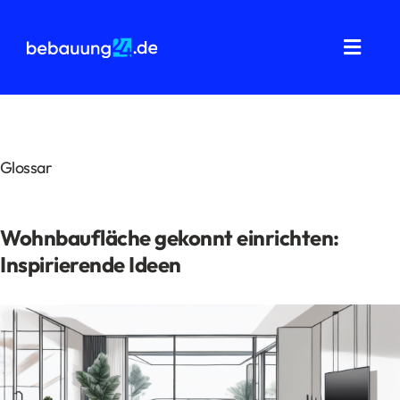
Zum
Inhalt
springen
Toggl
Navig
Grundstücksanalysen
Wohnflächenberechnung
Glossar
Bauvorbescheid
Wohnbaufläche gekonnt einrichten:
Bauantrag
Inspirierende Ideen
Baukostenermittlung
Über uns
FAQ