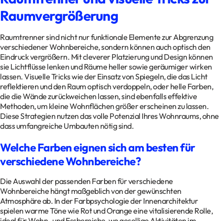
Raumvergrößerung
Raumtrenner sind nicht nur funktionale Elemente zur Abgrenzung
verschiedener Wohnbereiche, sondern können auch optisch den
Eindruck vergrößern. Mit cleverer Platzierung und Design können
sie Lichtflüsse lenken und Räume heller sowie geräumiger wirken
lassen. Visuelle Tricks wie der Einsatz von Spiegeln, die das Licht
reflektieren und den Raum optisch verdoppeln, oder helle Farben,
die die Wände zurückweichen lassen, sind ebenfalls effektive
Methoden, um kleine Wohnflächen größer erscheinen zu lassen.
Diese Strategien nutzen das volle Potenzial Ihres Wohnraums, ohne
dass umfangreiche Umbauten nötig sind.
Welche Farben eignen sich am besten für
verschiedene Wohnbereiche?
Die Auswahl der passenden Farben für verschiedene
Wohnbereiche hängt maßgeblich von der gewünschten
Atmosphäre ab. In der Farbpsychologie der Innenarchitektur
spielen warme Töne wie Rot und Orange eine vitalisierende Rolle,
ideal für Wohn- und Essbereiche, wo gesellige Aktivitäten im