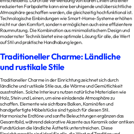
entscheidend. Durch die Verwendung von klaren Linien und einer
reduzierten Farbpalette kann eine beruhigende und übersichtliche
Atmosphäre geschaffen werden, die gleichzeitig hochfunktional ist.
Technologische Einbindungen wie Smart-Home-Systeme erhöhen
nicht nur den Komfort, sondern ermöglichen auch eine effizientere
Raumnutzung. Die Kombination aus minimalistischem Design und
modernster Technik bietet eine optimale Lösung für alle, die Wert
auf Stil und praktische Handhabung legen.
Traditioneller Charme: Ländliche
und rustikale Stile
Traditioneller Charme in der Einrichtung zeichnet sich durch
ländliche und rustikale Stile aus, die Wärme und Gemütlichkeit
ausstrahlen. Solche Interieurs nutzen natürliche Materialien wie
Holz, Stein und Leinen, um eine einladende Atmosphäre zu
schaffen. Elemente wie sichtbare Balken, Kaminöfen und
handgefertigte Möbelstücke sind typisch für diesen Stil.
Harmonische Erdtöne und sanfte Beleuchtungen ergänzen das
Gesamtbild, während dekorative Akzente aus Keramik oder antiken
Fundstücken die ländliche Ästhetik unterstreichen. Diese
Einrichtungsstile sind ideal für alle, die Wert auf Tradition und