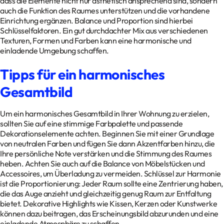
dass die Elemente nicht nur ästhetisch ansprechend sind, sondern
auch die Funktion des Raumes unterstützen und die vorhandene
Einrichtung ergänzen. Balance und Proportion sind hierbei
Schlüsselfaktoren. Ein gut durchdachter Mix aus verschiedenen
Texturen, Formen und Farben kann eine harmonische und
einladende Umgebung schaffen.
Tipps für ein harmonisches
Gesamtbild
Um ein harmonisches Gesamtbild in Ihrer Wohnung zu erzielen,
sollten Sie auf eine stimmige Farbpalette und passende
Dekorationselemente achten. Beginnen Sie mit einer Grundlage
von neutralen Farben und fügen Sie dann Akzentfarben hinzu, die
Ihre persönliche Note verstärken und die Stimmung des Raumes
heben. Achten Sie auch auf die Balance von Möbelstücken und
Accessoires, um Überladung zu vermeiden. Schlüssel zur Harmonie
ist die Proportionierung: Jeder Raum sollte eine Zentrierung haben,
die das Auge anzieht und gleichzeitig genug Raum zur Entfaltung
bietet. Dekorative Highlights wie Kissen, Kerzen oder Kunstwerke
können dazu beitragen, das Erscheinungsbild abzurunden und eine
einladende Atmosphäre zu schaffen.