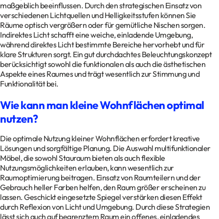
maßgeblich beeinflussen. Durch den strategischen Einsatz von
verschiedenen Lichtquellen und Helligkeitsstufen können Sie
Räume optisch vergrößern oder für gemütliche Nischen sorgen.
Indirektes Licht schafft eine weiche, einladende Umgebung,
während direktes Licht bestimmte Bereiche hervorhebt und für
klare Strukturen sorgt. Ein gut durchdachtes Beleuchtungskonzept
berücksichtigt sowohl die funktionalen als auch die ästhetischen
Aspekte eines Raumes und trägt wesentlich zur Stimmung und
Funktionalität bei.
Wie kann man kleine Wohnflächen optimal
nutzen?
Die optimale Nutzung kleiner Wohnflächen erfordert kreative
Lösungen und sorgfältige Planung. Die Auswahl multifunktionaler
Möbel, die sowohl Stauraum bieten als auch flexible
Nutzungsmöglichkeiten erlauben, kann wesentlich zur
Raumoptimierung beitragen. Einsatz von Raumteilern und der
Gebrauch heller Farben helfen, den Raum größer erscheinen zu
lassen. Geschickt eingesetzte Spiegel verstärken diesen Effekt
durch Reflexion von Licht und Umgebung. Durch diese Strategien
lässt sich auch auf begrenztem Raum ein offenes, einladendes