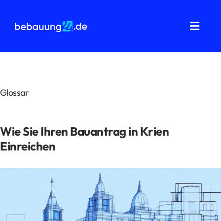
Zum
Inhalt
springen
Toggl
Navig
Grundstücksanalysen
Wohnflächenberechnung
Glossar
Bauvorbescheid
Wie Sie Ihren Bauantrag in Krien
Bauantrag
Einreichen
Baukostenermittlung
Über uns
FAQ