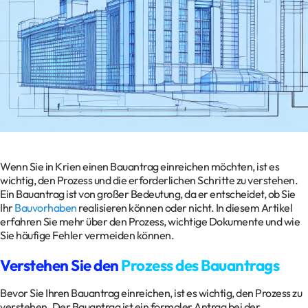
Kontakt
Datenschutz
Impressum
Glossar
Wenn Sie in Krien einen Bauantrag einreichen möchten, ist es
wichtig, den Prozess und die erforderlichen Schritte zu verstehen.
Ein Bauantrag ist von großer Bedeutung, da er entscheidet, ob Sie
Ihr
Bauvorhaben
realisieren können oder nicht. In diesem Artikel
erfahren Sie mehr über den Prozess, wichtige Dokumente und wie
Sie häufige Fehler vermeiden können.
Verstehen Sie den
Prozess des Bauantrags
Bevor Sie Ihren Bauantrag einreichen, ist es wichtig, den Prozess zu
verstehen. Der Bauantrag ist ein formaler Antrag bei der