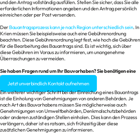
und den Antrag vollständig ausfüllen. Stellen Sie sicher, dass Sie alle
erforderlichen Informationen angeben und den Antrag persönlich
einreichen oder per Post versenden.
Der
Bauantragsprozess kann je nach Region unterschiedlich sein
. In
Krien müssen Sie beispielsweise auch eine Gebührenordnung
beachten. Diese Gebührenordnung legt fest, wie hoch die Gebühren
für die Bearbeitung des Bauantrags sind. Es ist wichtig, sich über
diese Gebühren im Voraus zu informieren, um unangenehme
Überraschungen zu vermeiden.
Sie haben Fragen rund um Ihr
Bauvorhaben
? Sie benötigen eine
Baugenehmigung?
Jetzt unverbindlich Kontakt aufnehmen
Ein weiterer wichtiger Schritt bei der Einreichung eines Bauantrags
ist die Einholung von Genehmigungen von anderen Behörden. Je
nach Art des Bauvorhabens müssen Sie möglicherweise auch
Genehmigungen von Umweltbehörden, Denkmalschutzbehörden
oder anderen zuständigen Stellen einholen. Dies kann den Prozess
verlängern, daher ist es ratsam, sich frühzeitig über diese
zusätzlichen Genehmigungen zu informieren.