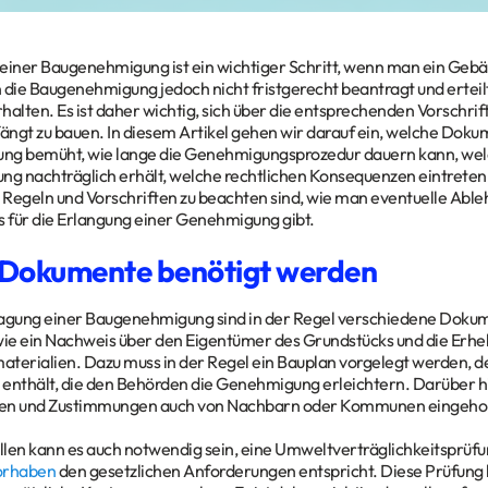
einer Baugenehmigung ist ein wichtiger Schritt, wenn man ein Gebä
ie Baugenehmigung jedoch nicht fristgerecht beantragt und erteil
halten. Es ist daher wichtig, sich über die entsprechenden Vorschri
ngt zu bauen. In diesem Artikel gehen wir darauf ein, welche Dok
ng bemüht, wie lange die Genehmigungsprozedur dauern kann, welc
g nachträglich erhält, welche rechtlichen Konsequenzen eintret
e Regeln und Vorschriften zu beachten sind, wie man eventuelle Ab
s für die Erlangung einer Genehmigung gibt.
Dokumente benötigt werden
ragung einer Baugenehmigung sind in der Regel verschiedene Dokum
ie ein Nachweis über den Eigentümer des Grundstücks und die Erh
terialien. Dazu muss in der Regel ein Bauplan vorgelegt werden, 
 enthält, die den Behörden die Genehmigung erleichtern. Darüber 
n und Zustimmungen auch von Nachbarn oder Kommunen eingehol
len kann es auch notwendig sein, eine Umweltverträglichkeitsprüfun
orhaben
den gesetzlichen Anforderungen entspricht. Diese Prüfung 