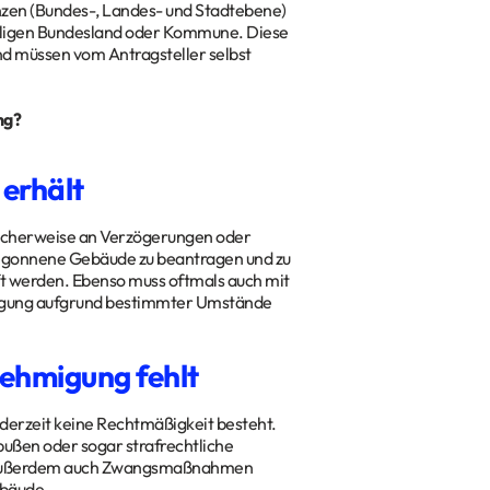
nzen (Bundes-, Landes- und Stadtebene)
weiligen Bundesland oder Kommune. Diese
nd müssen vom Antragsteller selbst
ng?
erhält
icherweise an Verzögerungen oder
 begonnene Gebäude zu beantragen und zu
t werden. Ebenso muss oftmals auch mit
migung aufgrund bestimmter Umstände
ehmigung fehlt
erzeit keine Rechtmäßigkeit besteht.
ußen oder sogar strafrechtliche
nen außerdem auch Zwangsmaßnahmen
ebäude.