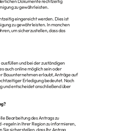
rderlichen Dokumente rechtzeitig
migung zu gewährleisten.
eitig eingereicht werden. Dies ist
igung zu gewährleisten. In manchen
hren, um sicherzustellen, dass das
ausfüllen und bei der zuständigen
es auch online möglich sein oder
er Bauunternehmen erlaubt, Anträge auf
echtzeitiger Erledigung bedeutet. Nach
ag und entscheidet anschließend über
ng?
elle Bearbeitung des Antrags zu
 -regeln in Ihrer Region zu informieren,
 Sie sicherstellen, dass Ihr Antrag