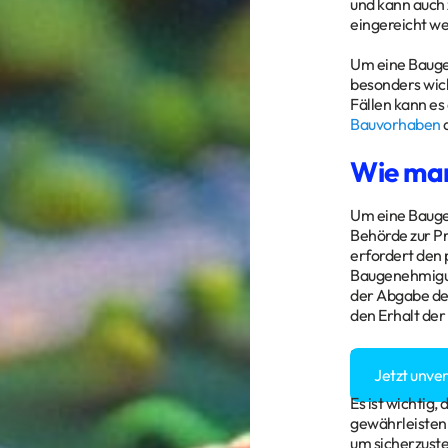
und kann auch 
eingereicht we
Um eine Baugen
besonders wich
Fällen kann es
Bauvorhaben
d
Wie man
Um eine Baugen
Behörde zur Pr
erfordert den
Baugenehmigung
der Abgabe des
den Erhalt de
Sie haben Fra
Jetzt unve
Es ist wichtig
gewährleisten.
um sicherzuste