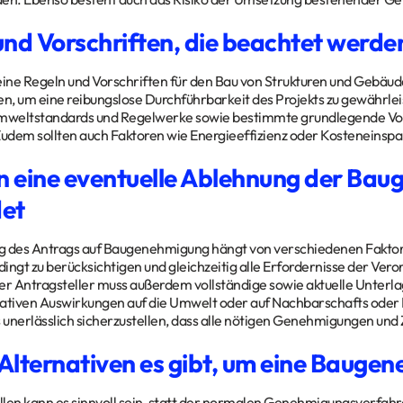
und Vorschriften, die beachtet werd
eine Regeln und Vorschriften für den Bau von Strukturen und Gebäude
, um eine reibungslose Durchführbarkeit des Projekts zu gewährlei
weltstandards und Regelwerke sowie bestimmte grundlegende Vora
Zudem sollten auch Faktoren wie Energieeffizienz oder Kosteneinsp
 eine eventuelle Ablehnung der Ba
et
 des Antrags auf Baugenehmigung hängt von verschiedenen Faktoren
ingt zu berücksichtigen und gleichzeitig alle Erfordernisse der Ve
er Antragsteller muss außerdem vollständige sowie aktuelle Unterl
gativen Auswirkungen auf die Umwelt oder auf Nachbarschafts od
s unerlässlich sicherzustellen, dass alle nötigen Genehmigungen un
Alternativen es gibt, um eine Baugen
len kann es sinnvoll sein, statt der normalen Genehmigungsverfahre