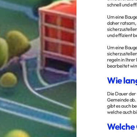
schnell und ef
Um eine Baugen
daher ratsam, 
sicherzustellen
und effizient 
Um eine Baugen
sicherzustelle
regeln in Ihrer
bearbeitet wir
Wie lan
Die Dauer der 
Gemeinde ab. 
gibt es auch 
welche auch bi
Welche 