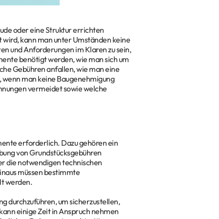
ude oder eine Struktur errichten
t wird, kann man unter Umständen keine
ften und Anforderungen im Klaren zu sein,
umente benötigt werden, wie man sich um
he Gebühren anfallen, wie man eine
en, wenn man keine Baugenehmigung
lehnungen vermeidet sowie welche
ente erforderlich. Dazu gehören ein
ebung von Grundstücksgebühren
der die notwendigen technischen
hinaus müssen bestimmte
t werden.
g durchzuführen, um sicherzustellen,
kann einige Zeit in Anspruch nehmen