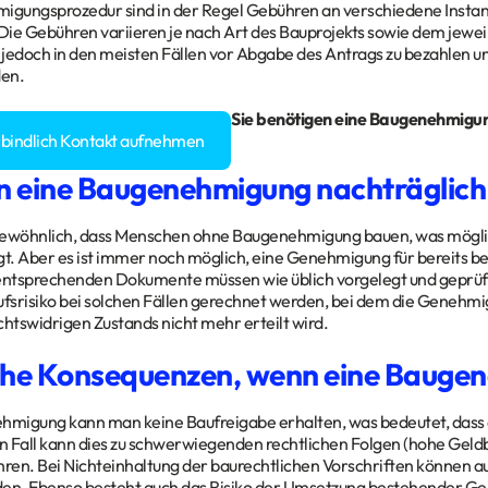
migungsprozedur sind in der Regel Gebühren an verschiedene Insta
 Die Gebühren variieren je nach Art des Bauprojekts sowie dem je
jedoch in den meisten Fällen vor Abgabe des Antrags zu bezahlen u
en.
gen rund um Ihr
Bauvorhaben
? Sie benötigen eine Baugenehmigu
rbindlich Kontakt aufnehmen
 eine Baugenehmigung nachträglich 
ungewöhnlich, dass Menschen ohne Baugenehmigung bauen, was mögl
gt. Aber es ist immer noch möglich, eine Genehmigung für bereits
 entsprechenden Dokumente müssen wie üblich vorgelegt und geprüf
fsrisiko bei solchen Fällen gerechnet werden, bei dem die Geneh
chtswidrigen Zustands nicht mehr erteilt wird.
che Konsequenzen, wenn eine Baugen
migung kann man keine Baufreigabe erhalten, was bedeutet, dass d
 Fall kann dies zu schwerwiegenden rechtlichen Folgen (hohe Geldb
ühren. Bei Nichteinhaltung der baurechtlichen Vorschriften kön
den. Ebenso besteht auch das Risiko der Umsetzung bestehender G