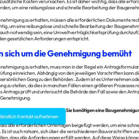
zusätzliche Kosten verursachen. Es ist daher wichtig, dass alle erfo
rden, um eine reibungslose und schnelle Bearbeitung der Baugeneh
ehmigung zu erhalten, müssen alle erforderlichen Dokumente rechtz
tig, um eine reibungslose und schnelle Bearbeitung der Baugenehm
 auch notwendig sein, eine Umweltverträglichkeitsprüfung durchzufü
en gesetzlichen Anforderungen entspricht.
 sich um die Genehmigung bemüht
ehmigung zu erhalten, muss man in der Regel ein Antragsformular 
üfung einreichen. Abhängig von den jeweiligen Vorschriften kann di
 persönlichen Gang zu den Behörden. Zudem ist es Unternehmen od
 zu stellen, da dies in manchen Fällen einen größeren Prozesses r
 Antrags prüft und untersucht die Behörde den Fall sowie den Antr
r Genehmigung.
gen rund um Ihr
Bauvorhaben
? Sie benötigen eine Baugenehmigu
rbindlich Kontakt aufnehmen
, dass alle erforderlichen Unterlagen beigefügt werden, um eine schn
 Es ist auch ratsam, sich über die verschiedenen Bauvorschriften und
llen, dass alle Anforderungen erfüllt werden. Auf diese Weise können