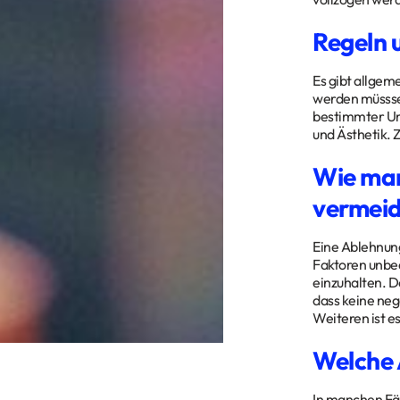
Regeln 
Es gibt allgem
werden müsssen
bestimmter Um
und Ästhetik. 
Wie man
vermeid
Eine Ablehnung
Faktoren unbed
einzuhalten. D
dass keine ne
Weiteren ist e
Welche 
In manchen Fäl