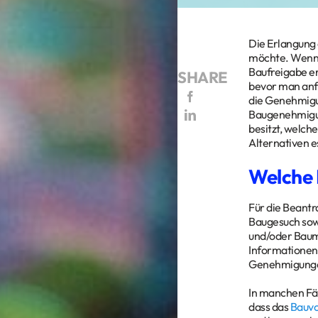
Die Erlangung 
möchte. Wenn d
Baufreigabe er
SHARE
bevor man anfä
die Genehmigu
Baugenehmigun
besitzt, welch
Alternativen e
Welche 
Für die Beant
Baugesuch sow
und/oder Bauma
Informationen
Genehmigunge
In manchen Fäl
dass das
Bauv