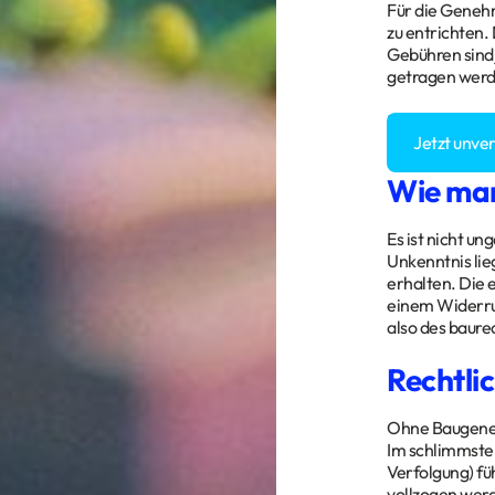
Für die Geneh
zu entrichten.
Gebühren sind 
getragen werd
Sie haben Fra
Jetzt unve
Wie man
Es ist nicht 
Unkenntnis lie
erhalten. Die
einem Widerru
also des baure
Rechtli
Ohne Baugeneh
Im schlimmsten
Verfolgung) f
vollzogen wer