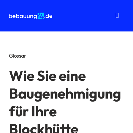
Zum
Inhalt
springen
Toggl
Navig
Grundstücksanalysen
Wohnflächenberechnung
Glossar
Bauvorbescheid
Wie Sie eine
Bauantrag
Baugenehmigung
Baukostenermittlung
für Ihre
Über uns
Blockhütte
FAQ