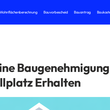
Wohnflächenberechnung
Bauvorbescheid
Bauantrag
Baukost
eine Baugenehmigung
llplatz Erhalten