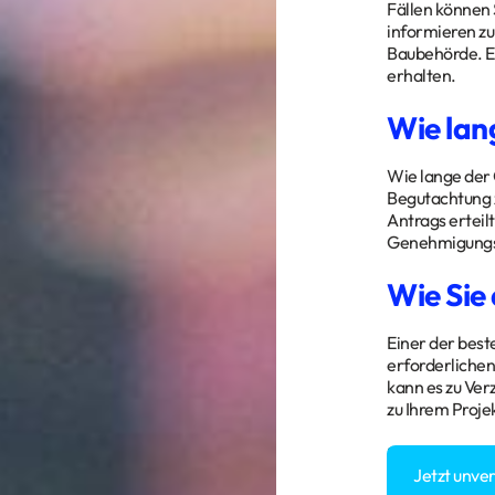
Fällen können 
informieren zu
Baubehörde. Es
erhalten.
Wie lan
Wie lange der 
Begutachtung 
Antrags erteilt
Genehmigungsv
Wie Sie
Einer der best
erforderlichen
kann es zu Ver
zu Ihrem Proje
Sie haben Fra
Jetzt unve