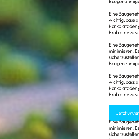
Baugenehmigun
Eine Baugenehmi
wichtig, dass 
Parkplatz den 
Probleme zu v
Eine Baugenehm
minimieren. Es
sicherzustelle
Baugenehmigun
Eine Baugenehmi
wichtig, dass 
Parkplatz den 
Probleme zu v
Sie haben Fra
Jetzt unve
Eine Baugenehm
minimieren. Es
sicherzustelle