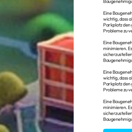
Baugenehmigun
Eine Baugenehmi
wichtig, dass 
Parkplatz den 
Probleme zu v
Eine Baugenehm
minimieren. Es
sicherzustelle
Baugenehmigun
Eine Baugenehmi
wichtig, dass 
Parkplatz den 
Probleme zu v
Eine Baugenehm
minimieren. Es
sicherzustelle
Baugenehmigun
Sie haben Fra