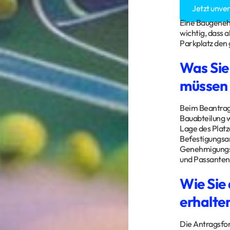
Jetzt unve
Eine Baugenehmi
wichtig, dass 
Parkplatz den 
Was Sie
müssen
Beim Beantrag
Bauabteilung w
Lage des Platz
Befestigungsa
Genehmigungsfo
und Passanten
Wie Sie
erhalte
Die Antragsfo