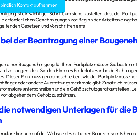
rbindlich Kontakt aufnehmen
gung ist ein wichtiger Schritt, um sicherzustellen, dass der Parkplatz
alle erforderlichen Genehmigungen vor Beginn der Arbeiten eingehol
geltenden Gesetzen und Vorschriften ents
 bei der Beantragung einer Baugen
en einer Baugenehmigung für Ihren Parkplatz müssen Sie bestimmte
ird verlangen, dass Sie den Plan des Parkplatzes in beide Richtunge
es. Dieser Plan muss genau beschreiben, wie der Parkplatz aussehen 
nhänger oder andere Ausstattungsmerkmale gibt. Zusätzlich müsse
rmulare unterschreiben und ein Gehölzschutzgerät aufstellen. Let
 vor abgehendem Gehölz zu schützen.
 die notwendigen Unterlagen für di
n
rmulare können auf der Website des örtlichen Baurechtsamts herun