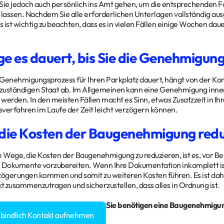
Sie jedoch auch persönlich ins Amt gehen, um die entsprechenden F
 lassen. Nachdem Sie alle erforderlichen Unterlagen vollständig ausge
 ist wichtig zu beachten, dass es in vielen Fällen einige Wochen da
ge es dauert, bis Sie die Genehmigung
Genehmigungsprozess für Ihren Parkplatz dauert, hängt von der Kom
zuständigen Staat ab. Im Allgemeinen kann eine Genehmigung inne
 werden. In den meisten Fällen macht es Sinn, etwas Zusatzzeit in Ih
erfahren im Laufe der Zeit leicht verzögern können.
 die Kosten der Baugenehmigung red
e Wege, die Kosten der Baugenehmigung zu reduzieren, ist es, vor 
 Dokumente vorzubereiten. Wenn Ihre Dokumentation inkomplett ist
zögerungen kommen und somit zu weiteren Kosten führen. Es ist dah
kt zusammenzutragen und sicherzustellen, dass alles in Ordnung ist.
gen rund um Ihr Bauvorhaben? Sie benötigen eine Baugenehmigu
rbindlich Kontakt aufnehmen