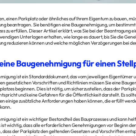
n, einen Parkplatz oder ähnliches auf Ihrem Eigentum zu bauen, mü
g beantragen. Sie benötigen eine Baugenehmigung, um bestimmte 
tzes zu erfüllen. Dieser Artikel erklärt, was Sie bei der Beantragu
twendigen Unterlagen erhalten, wie lange es dauert, bis Sie die Gen
g reduzieren können und welche möglichen Verzögerungen bei der
ine Baugenehmigung für einen Stellp
migung ist ein Standarddokument, das vom jeweiligen Eigentümer u
n gesetzlichen Vorschriften und Richtlinien müssen Sie eine Baug
platzes beginnen. Dies ist nötig, um sicherzustellen, dass der Park
ntspricht und keine Gefahren für die Öffentlichkeit darstellt. Es sol
en einige zusätzliche Anforderungen haben können, die erfüllt we
 kann.
igung ist ein wichtiger Bestandteil des Bauprozesses und kann helf
 ist wichtig, dass alle erforderlichen Genehmigungen vor Beginn de
n, dass der Parkplatz den geltenden Gesetzen und Vorschriften ents