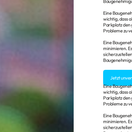
Baugenehmigun
Eine Baugenehmi
wichtig, dass 
Parkplatz den 
Probleme zu v
Eine Baugenehm
minimieren. Es
sicherzustelle
Baugenehmigun
Sie haben Fra
Jetzt unve
Eine Baugenehmi
wichtig, dass 
Parkplatz den 
Probleme zu v
Eine Baugenehm
minimieren. Es
sicherzustelle