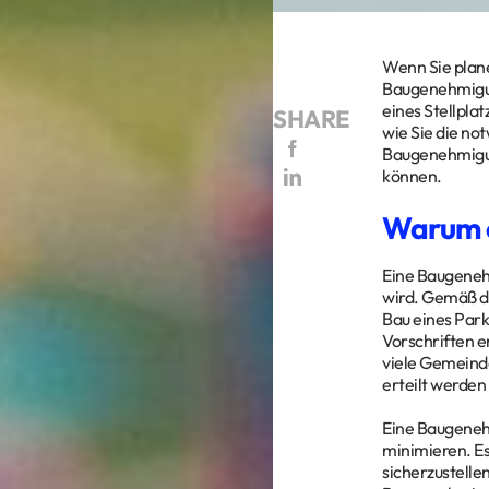
Wenn Sie plane
Baugenehmigun
eines Stellpla
SHARE
wie Sie die no
Baugenehmigun
können.
Warum e
Eine Baugeneh
wird. Gemäß de
Bau eines Park
Vorschriften e
viele Gemeind
erteilt werden
Eine Baugenehm
minimieren. Es
sicherzustelle