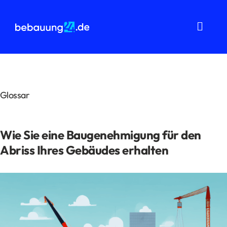
Zum
Inhalt
springen
Toggl
Navig
Grundstücksanalysen
Wohnflächenberechnung
Glossar
Bauvorbescheid
Wie Sie eine Baugenehmigung für den
Bauantrag
Abriss Ihres Gebäudes erhalten
Baukostenermittlung
Über uns
FAQ