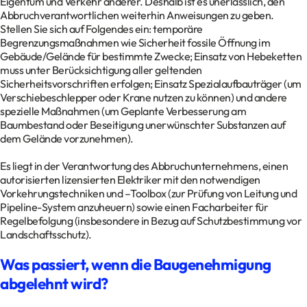
Eigentum und Verkehr anderer. Deshalb ist es unerlässlich, den
Abbruchverantwortlichen weiterhin Anweisungen zu geben.
Stellen Sie sich auf Folgendes ein: temporäre
Begrenzungsmaßnahmen wie Sicherheit fossile Öffnung im
Gebäude/Gelände für bestimmte Zwecke; Einsatz von Hebeketten
muss unter Berücksichtigung aller geltenden
Sicherheitsvorschriften erfolgen; Einsatz Spezialaufbauträger (um
Verschiebeschlepper oder Krane nutzen zu können) und andere
spezielle Maßnahmen (um Geplante Verbesserung am
Baumbestand oder Beseitigung unerwünschter Substanzen auf
dem Gelände vorzunehmen).
Es liegt in der Verantwortung des Abbruchunternehmens, einen
autorisierten lizensierten Elektriker mit den notwendigen
Vorkehrungstechniken und –Toolbox (zur Prüfung von Leitung und
Pipeline-System anzuheuern) sowie einen Facharbeiter für
Regelbefolgung (insbesondere in Bezug auf Schutzbestimmung vor
Landschaftsschutz).
Was passiert, wenn die Baugenehmigung
abgelehnt wird?