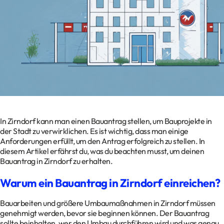
Kontakt
Datenschutz
Impressum
Glossar
In Zirndorf kann man einen Bauantrag stellen, um Bauprojekte in
der Stadt zu verwirklichen. Es ist wichtig, dass man einige
Anforderungen erfüllt, um den Antrag erfolgreich zu stellen. In
diesem Artikel erfährst du, was du beachten musst, um deinen
Bauantrag in Zirndorf zu erhalten.
Warum ein Bauantrag in Zirndorf einreichen?
Bauarbeiten und größere Umbaumaßnahmen in Zirndorf müssen
genehmigt werden, bevor sie beginnen können. Der Bauantrag
sollte beinhalten, wer den Umbau durchführen wird und was genau