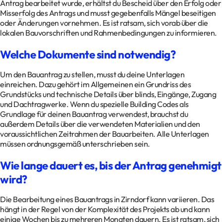
Antrag bearbeitet wurde, erhältst du Bescheid über den Erfolg oder
Misserfolg des Antrags und musst gegebenfalls Mängel beseitigen
oder Änderungen vornehmen. Es ist ratsam, sich vorab über die
lokalen Bauvorschriften und Rahmenbedingungen zu informieren.
Welche Dokumente sind notwendig?
Um den Bauantrag zu stellen, musst du deine Unterlagen
einreichen. Dazu gehört im Allgemeinen ein Grundriss des
Grundstücks und technische Details über blinds, Eingänge, Zugang
und Dachtragwerke. Wenn du spezielle Building Codes als
Grundlage für deinen Bauantrag verwendest, brauchst du
außerdem Details über die verwendeten Materialien und den
voraussichtlichen Zeitrahmen der Bauarbeiten. Alle Unterlagen
müssen ordnungsgemäß unterschrieben sein.
Wie lange dauert es, bis der Antrag genehmigt
wird?
Die Bearbeitung eines Bauantrags in Zirndorf kann variieren. Das
hängt in der Regel von der Komplexität des Projekts ab und kann
einige Wochen bis zu mehreren Monaten dauern. Es ist ratsam, sich