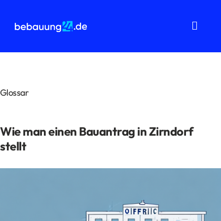
Zum
Inhalt
springen
Toggl
Navig
Grundstücksanalysen
Wohnflächenberechnung
Glossar
Bauvorbescheid
Wie man einen Bauantrag in Zirndorf
Bauantrag
stellt
Baukostenermittlung
Über uns
FAQ