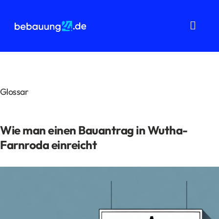
Zum
Inhalt
springen
Toggl
Navig
Grundstücksanalysen
Wohnflächenberechnung
Glossar
Bauvorbescheid
Wie man einen Bauantrag in Wutha-
Bauantrag
Farnroda einreicht
Baukostenermittlung
Über uns
FAQ