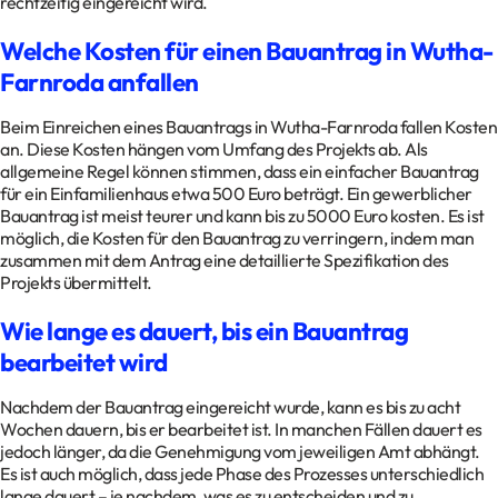
rechtzeitig eingereicht wird.
Welche Kosten für einen Bauantrag in Wutha-
Farnroda anfallen
Beim Einreichen eines Bauantrags in Wutha-Farnroda fallen Kosten
an. Diese Kosten hängen vom Umfang des Projekts ab. Als
allgemeine Regel können stimmen, dass ein einfacher Bauantrag
für ein Einfamilienhaus etwa 500 Euro beträgt. Ein gewerblicher
Bauantrag ist meist teurer und kann bis zu 5000 Euro kosten. Es ist
möglich, die Kosten für den Bauantrag zu verringern, indem man
zusammen mit dem Antrag eine detaillierte Spezifikation des
Projekts übermittelt.
Wie lange es dauert, bis ein Bauantrag
bearbeitet wird
Nachdem der Bauantrag eingereicht wurde, kann es bis zu acht
Wochen dauern, bis er bearbeitet ist. In manchen Fällen dauert es
jedoch länger, da die Genehmigung vom jeweiligen Amt abhängt.
Es ist auch möglich, dass jede Phase des Prozesses unterschiedlich
lange dauert – je nachdem, was es zu entscheiden und zu