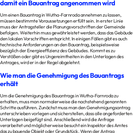
damit ein Bauantrag angenommen wird
Um einen Bauantrag in Wutha-Farnroda annehmen zu lassen,
müssen bestimmte Voraussetzungen erfüllt sein. In erster Linie
muss der Antragsteller die Planungsvorschriften der Gemeinde
befolgen. Weiterhin muss gewährleistet werden, dass das Gebäude
den lokalen Vorschriften entspricht. In einigen Fällen gibt es auch
technische Anforderungen an den Bauantrag, beispielsweise
bezüglich der Energieeffizienz des Gebäudes. Kommt es zu
Verstößen oder gibt es Ungereimtheiten in den Unterlagen des
Antrages, wird er in der Regel abgelehnt.
Wie man die Genehmigung des Bauantrags
erhält
Um die Genehmigung des Bauantrags in Wutha-Farnroda zu
erhalten, muss man normalerweise die nachstehend genannten
Schritte ausführen. Zunächst muss man den Genehmigungsantrag
unterschrieben vorlegen und sicherstellen, dass alle angeforderten
Unterlagen beigefügt sind. Anschließend wird die Anfrage
verarbeitet und möglicherweise besucht ein Inspektor des Amtes
das zu bauende Objekt oder Grundstück. Wenn der Antrag