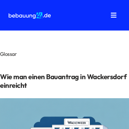
Zum
Inhalt
springen
Toggl
Navig
Grundstücksanalysen
Wohnflächenberechnung
Glossar
Bauvorbescheid
Wie man einen Bauantrag in Wackersdorf
Bauantrag
einreicht
Baukostenermittlung
Über uns
FAQ