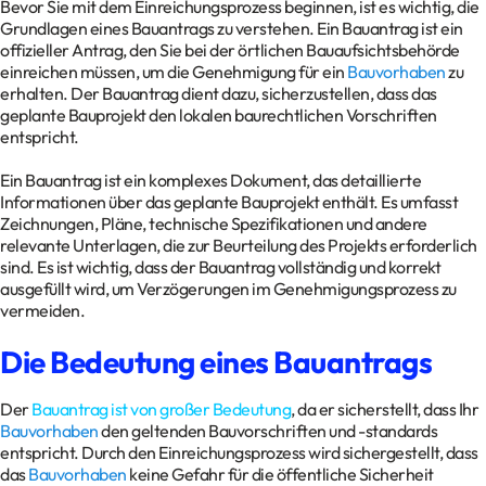
Bevor Sie mit dem Einreichungsprozess beginnen, ist es wichtig, die
Grundlagen eines Bauantrags zu verstehen. Ein Bauantrag ist ein
offizieller Antrag, den Sie bei der örtlichen Bauaufsichtsbehörde
einreichen müssen, um die Genehmigung für ein
Bauvorhaben
zu
erhalten. Der Bauantrag dient dazu, sicherzustellen, dass das
geplante Bauprojekt den lokalen baurechtlichen Vorschriften
entspricht.
Ein Bauantrag ist ein komplexes Dokument, das detaillierte
Informationen über das geplante Bauprojekt enthält. Es umfasst
Zeichnungen, Pläne, technische Spezifikationen und andere
relevante Unterlagen, die zur Beurteilung des Projekts erforderlich
sind. Es ist wichtig, dass der Bauantrag vollständig und korrekt
ausgefüllt wird, um Verzögerungen im Genehmigungsprozess zu
vermeiden.
Die Bedeutung eines Bauantrags
Der
Bauantrag ist von großer Bedeutung
, da er sicherstellt, dass Ihr
Bauvorhaben
den geltenden Bauvorschriften und -standards
entspricht. Durch den Einreichungsprozess wird sichergestellt, dass
das
Bauvorhaben
keine Gefahr für die öffentliche Sicherheit