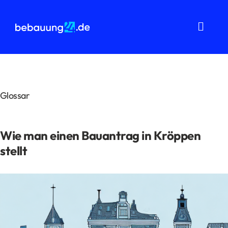
Zum
Inhalt
springen
Toggl
Navig
Grundstücksanalysen
Wohnflächenberechnung
Glossar
Bauvorbescheid
Wie man einen Bauantrag in Kröppen
Bauantrag
stellt
Baukostenermittlung
Über uns
FAQ