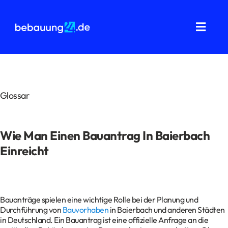
Zum
Inhalt
springen
Toggl
Navig
Grundstücksanalysen
Wohnflächenberechnung
Glossar
Bauvorbescheid
Wie Man Einen Bauantrag In Baierbach
Bauantrag
Einreicht
Baukostenermittlung
Über uns
Bauanträge spielen eine wichtige Rolle bei der Planung und
Durchführung von
Bauvorhaben
in Baierbach und anderen Städten
FAQ
in Deutschland. Ein Bauantrag ist eine offizielle Anfrage an die