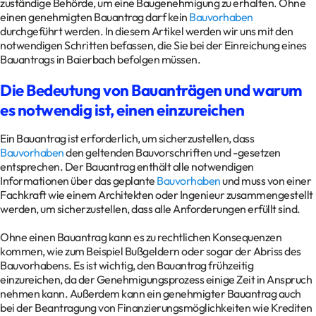
zuständige Behörde, um eine Baugenehmigung zu erhalten. Ohne
einen genehmigten Bauantrag darf kein
Bauvorhaben
Kontakt
durchgeführt werden. In diesem Artikel werden wir uns mit den
Datenschutz
notwendigen Schritten befassen, die Sie bei der Einreichung eines
Bauantrags in Baierbach befolgen müssen.
Impressum
Glossar
Die Bedeutung von Bauanträgen und warum
es notwendig ist, einen einzureichen
Ein Bauantrag ist erforderlich, um sicherzustellen, dass
Bauvorhaben
den geltenden Bauvorschriften und -gesetzen
entsprechen. Der Bauantrag enthält alle notwendigen
Informationen über das geplante
Bauvorhaben
und muss von einer
Fachkraft wie einem Architekten oder Ingenieur zusammengestellt
werden, um sicherzustellen, dass alle Anforderungen erfüllt sind.
Ohne einen Bauantrag kann es zu rechtlichen Konsequenzen
kommen, wie zum Beispiel Bußgeldern oder sogar der Abriss des
Bauvorhabens. Es ist wichtig, den Bauantrag frühzeitig
einzureichen, da der Genehmigungsprozess einige Zeit in Anspruch
nehmen kann. Außerdem kann ein genehmigter Bauantrag auch
bei der Beantragung von Finanzierungsmöglichkeiten wie Krediten