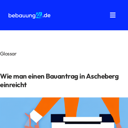
Zum
Inhalt
springen
Toggl
Navig
Grundstücksanalysen
Wohnflächenberechnung
Glossar
Bauvorbescheid
Wie man einen Bauantrag in Ascheberg
Bauantrag
einreicht
Baukostenermittlung
Über uns
FAQ