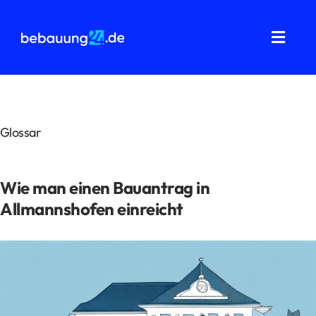
Zum
Inhalt
springen
Toggl
Navig
Grundstücksanalysen
Wohnflächenberechnung
Glossar
Bauvorbescheid
Wie man einen Bauantrag in
Bauantrag
Allmannshofen einreicht
Baukostenermittlung
Über uns
FAQ