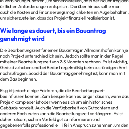
in Verbindung zu setzen, um sicherzustellen, dass der Bauantrag den
örtlichen Anforderungen entspricht. Darüber hinaus sollte man
auch die Kosten und Finanzierungsmöglichkeiten im Auge behalten,
um sicherzustellen, dass das Projekt finanziell realisierbar ist.
Wie lange es dauert, bis ein Bauantrag
genehmigt wird
Die Bearbeitungszeit für einen Bauantrag in Allmannshofen kann je
nach Projekt unterschiedlich sein. Jedoch sollte man in der Regel
mit einer Bearbeitungszeit von 2-3 Monaten rechnen. Es ist wichtig,
Geduld zu haben und bei Bedarf regelmäßig beim zuständigen Amt
nachzufragen. Sobald der Bauantrag genehmigt ist, kann man mit
dem Bau beginnen.
Es gibt jedoch einige Faktoren, die die Bearbeitungszeit
beeinflussen können. Zum Beispiel kann es länger dauern, wenn das
Projekt komplexer ist oder wenn es sich um ein historisches
Gebäude handelt. Auch die Verfügbarkeit von Gutachtern und
anderen Fachleuten kann die Bearbeitungszeit verlängern. Es ist
daher ratsam, sich im Vorfeld gut zu informieren und
gegebenenfalls professionelle Hilfe in Anspruch zu nehmen, um den