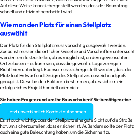
Auf diese Weise kann sichergestellt werden, dass der Bauantrag
schnell und effizient bearbeitet wird.
Wie man den Platz für einen Stellplatz
auswählt
Der Platz für den Stellplatz muss vorsichtig ausgewählt werden.
Zunächst müssen die örtlichen Gesetze und Vorschriften untersucht
werden, um festzustellen, ob es möglich ist, an dem gewünschten
Ort zu bauen – es kann sein, dass die gewählte Lage zu engen
Richtlinien unterliegt. Ebenso muss sichergestellt werden, dass der
Platz laut Entwurf und Design des Stellplatzes ausreichend groß
genug ist. Diese beiden Faktoren bestimmen, ob es sich um ein
erfolgreiches Projekt handelt oder nicht.
Sie haben Fragen rund um Ihr
Bauvorhaben
? Sie benötigen eine
Baugenehmigung?
Jetzt unverbindlich Kontakt aufnehmen
Es ist auch wichtig, dass der Stellplatz eine gute Sicht auf die Straße
hat, um sicherzustellen, dass er sicher ist. Außerdem sollte der Platz
auch eine gute Beleuchtung haben, um die Sicherheit zu