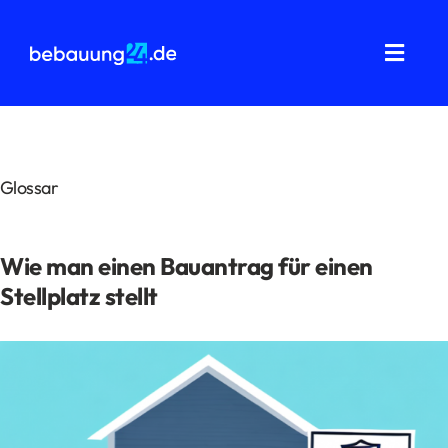
Zum
Inhalt
springen
Toggl
Navig
Grundstücksanalysen
Wohnflächenberechnung
Glossar
Bauvorbescheid
Wie man einen Bauantrag für einen
Bauantrag
Stellplatz stellt
Baukostenermittlung
Über uns
FAQ