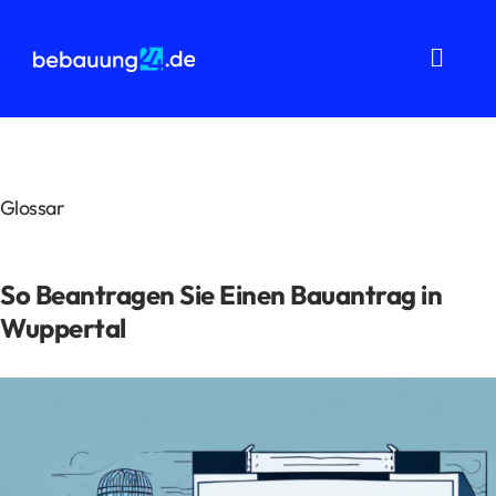
Zum
Inhalt
springen
Toggl
Navig
Grundstücksanalysen
Wohnflächenberechnung
Glossar
Bauvorbescheid
So Beantragen Sie Einen Bauantrag in
Bauantrag
Wuppertal
Baukostenermittlung
Über uns
FAQ