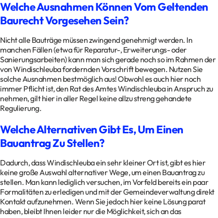
Welche Ausnahmen Können Vom Geltenden
Baurecht Vorgesehen Sein?
Nicht alle Bauträge müssen zwingend genehmigt werden. In
manchen Fällen (etwa für Reparatur-, Erweiterungs- oder
Sanierungsarbeiten) kann man sich gerade noch so im Rahmen der
von Windischleuba fordernden Vorschrift bewegen. Nutzen Sie
solche Ausnahmen bestmöglich aus! Obwohl es auch hier noch
immer Pflicht ist, den Rat des Amtes Windischleuba in Anspruch zu
nehmen, gilt hier in aller Regel keine allzu streng gehandete
Regulierung.
Welche Alternativen Gibt Es, Um Einen
Bauantrag Zu Stellen?
Dadurch, dass Windischleuba ein sehr kleiner Ort ist, gibt es hier
keine große Auswahl alternativer Wege, um einen Bauantrag zu
stellen. Man kann lediglich versuchen, im Vorfeld bereits ein paar
Formalitäten zu erledigen und mit der Gemeindeverwaltung direkt
Kontakt aufzunehmen. Wenn Sie jedoch hier keine Lösung parat
haben, bleibt Ihnen leider nur die Möglichkeit, sich an das