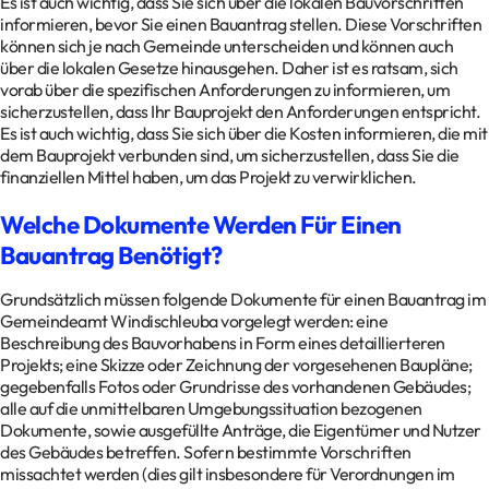
Es ist auch wichtig, dass Sie sich über die lokalen Bauvorschriften
informieren, bevor Sie einen Bauantrag stellen. Diese Vorschriften
können sich je nach Gemeinde unterscheiden und können auch
über die lokalen Gesetze hinausgehen. Daher ist es ratsam, sich
vorab über die spezifischen Anforderungen zu informieren, um
sicherzustellen, dass Ihr Bauprojekt den Anforderungen entspricht.
Es ist auch wichtig, dass Sie sich über die Kosten informieren, die mit
dem Bauprojekt verbunden sind, um sicherzustellen, dass Sie die
finanziellen Mittel haben, um das Projekt zu verwirklichen.
Welche Dokumente Werden Für Einen
Bauantrag Benötigt?
Grundsätzlich müssen folgende Dokumente für einen Bauantrag im
Gemeindeamt Windischleuba vorgelegt werden: eine
Beschreibung des Bauvorhabens in Form eines detaillierteren
Projekts; eine Skizze oder Zeichnung der vorgesehenen Baupläne;
gegebenfalls Fotos oder Grundrisse des vorhandenen Gebäudes;
alle auf die unmittelbaren Umgebungssituation bezogenen
Dokumente, sowie ausgefüllte Anträge, die Eigentümer und Nutzer
des Gebäudes betreffen. Sofern bestimmte Vorschriften
missachtet werden (dies gilt insbesondere für Verordnungen im