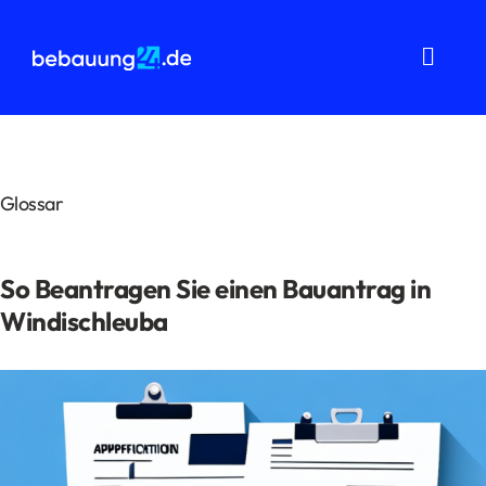
Zum
Inhalt
springen
Toggl
Navig
Grundstücksanalysen
Wohnflächenberechnung
Glossar
Bauvorbescheid
So Beantragen Sie einen Bauantrag in
Bauantrag
Windischleuba
Baukostenermittlung
Über uns
FAQ