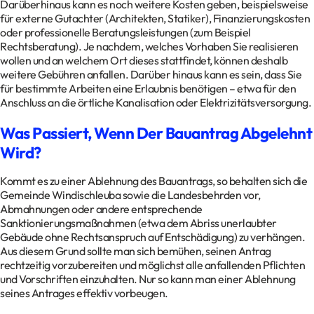
Darüberhinaus kann es noch weitere Kosten geben, beispielsweise
für externe Gutachter (Architekten, Statiker), Finanzierungskosten
oder professionelle Beratungsleistungen (zum Beispiel
Rechtsberatung). Je nachdem, welches Vorhaben Sie realisieren
wollen und an welchem Ort dieses stattfindet, können deshalb
weitere Gebühren anfallen. Darüber hinaus kann es sein, dass Sie
für bestimmte Arbeiten eine Erlaubnis benötigen – etwa für den
Anschluss an die örtliche Kanalisation oder Elektrizitätsversorgung.
Was Passiert, Wenn Der Bauantrag Abgelehnt
Wird?
Kommt es zu einer Ablehnung des Bauantrags, so behalten sich die
Gemeinde Windischleuba sowie die Landesbehrden vor,
Abmahnungen oder andere entsprechende
Sanktionierungsmaßnahmen (etwa dem Abriss unerlaubter
Gebäude ohne Rechtsanspruch auf Entschädigung) zu verhängen.
Aus diesem Grund sollte man sich bemühen, seinen Antrag
rechtzeitig vorzubereiten und möglichst alle anfallenden Pflichten
und Vorschriften einzuhalten. Nur so kann man einer Ablehnung
seines Antrages effektiv vorbeugen.