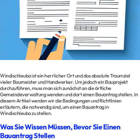
Kontakt
Datenschutz
Impressum
Glossar
Windischleuba ist ein herrlicher Ort und das absolute Traumziel
vieler Baumeister und Handwerker. Um jedoch ein Bauprojekt
durchzuführen, muss man sich zunächst an die örtliche
Gemeindeverwaltung wenden und dort einen Bauantrag stellen. In
diesem Artikel werden wir die Bedingungen und Richtlinien
erläutern, die notwendig sind, um einen Bauantrag in
Windischleuba zu stellen.
Was Sie Wissen Müssen, Bevor Sie Einen
Bauantrag Stellen