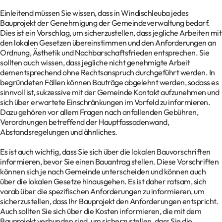
Einleitend müssen Sie wissen, dass in Windischleuba jedes
Bauprojekt der Genehmigung der Gemeindeverwaltung bedarf.
Dies ist ein Vorschlag, um sicherzustellen, dass jegliche Arbeiten mit
den lokalen Gesetzen übereinstimmen und den Anforderungen an
Ordnung, Ästhetik und Nachbarschaftsfrieden entsprechen. Sie
sollten auch wissen, dass jegliche nicht genehmigte Arbeit
dementsprechend ohne Rechtsanspruch durchgeführt werden. In
begründeten Fällen können Bauträge abgelehnt werden, sodass es
sinnvoll ist, sukzessive mit der Gemeinde Kontakt aufzunehmen und
sich über erwartete Einschränkungen im Vorfeld zu informieren.
Dazu gehören vor allem Fragen nach anfallenden Gebühren,
Verordnungen betreffend der Hauptfassadenwand,
Abstandsregelungen und ähnliches.
Es ist auch wichtig, dass Sie sich über die lokalen Bauvorschriften
informieren, bevor Sie einen Bauantrag stellen. Diese Vorschriften
können sich je nach Gemeinde unterscheiden und können auch
über die lokalen Gesetze hinausgehen. Es ist daher ratsam, sich
vorab über die spezifischen Anforderungen zu informieren, um
sicherzustellen, dass Ihr Bauprojekt den Anforderungen entspricht.
Auch sollten Sie sich über die Kosten informieren, die mit dem
Bauprojekt verbunden sind, um sicherzustellen, dass Sie die