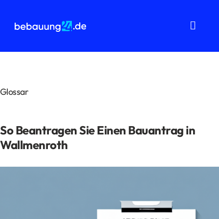
Zum
Inhalt
springen
Toggl
Navig
Grundstücksanalysen
Wohnflächenberechnung
Glossar
Bauvorbescheid
So Beantragen Sie Einen Bauantrag in
Bauantrag
Wallmenroth
Baukostenermittlung
Über uns
FAQ