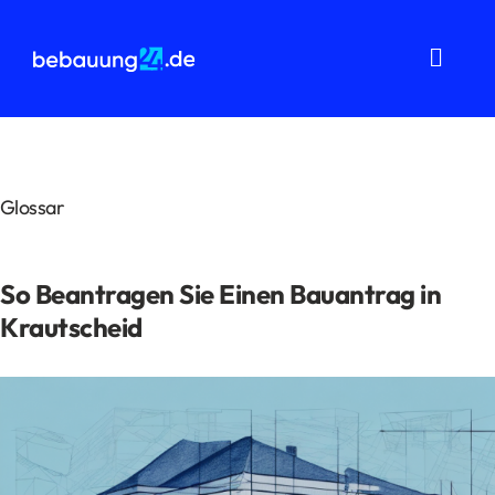
Zum
Inhalt
springen
Toggl
Navig
Grundstücksanalysen
Wohnflächenberechnung
Glossar
Bauvorbescheid
So Beantragen Sie Einen Bauantrag in
Bauantrag
Krautscheid
Baukostenermittlung
Über uns
FAQ