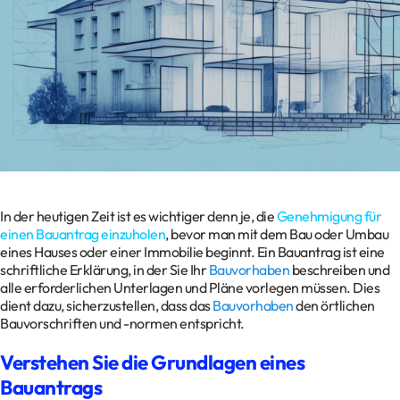
Kontakt
Datenschutz
Impressum
Glossar
In der heutigen Zeit ist es wichtiger denn je, die
Genehmigung für
einen Bauantrag einzuholen
, bevor man mit dem Bau oder Umbau
eines Hauses oder einer Immobilie beginnt. Ein Bauantrag ist eine
schriftliche Erklärung, in der Sie Ihr
Bauvorhaben
beschreiben und
alle erforderlichen Unterlagen und Pläne vorlegen müssen. Dies
dient dazu, sicherzustellen, dass das
Bauvorhaben
den örtlichen
Bauvorschriften und -normen entspricht.
Verstehen Sie die Grundlagen eines
Bauantrags