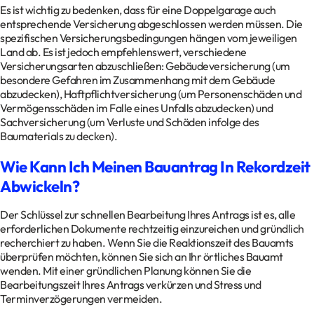
Es ist wichtig zu bedenken, dass für eine Doppelgarage auch
entsprechende Versicherung abgeschlossen werden müssen. Die
spezifischen Versicherungsbedingungen hängen vom jeweiligen
Land ab. Es ist jedoch empfehlenswert, verschiedene
Versicherungsarten abzuschließen: Gebäudeversicherung (um
besondere Gefahren im Zusammenhang mit dem Gebäude
abzudecken), Haftpflichtversicherung (um Personenschäden und
Vermögensschäden im Falle eines Unfalls abzudecken) und
Sachversicherung (um Verluste und Schäden infolge des
Baumaterials zu decken).
Wie Kann Ich Meinen Bauantrag In Rekordzeit
Abwickeln?
Der Schlüssel zur schnellen Bearbeitung Ihres Antrags ist es, alle
erforderlichen Dokumente rechtzeitig einzureichen und gründlich
recherchiert zu haben. Wenn Sie die Reaktionszeit des Bauamts
überprüfen möchten, können Sie sich an Ihr örtliches Bauamt
wenden. Mit einer gründlichen Planung können Sie die
Bearbeitungszeit Ihres Antrags verkürzen und Stress und
Terminverzögerungen vermeiden.