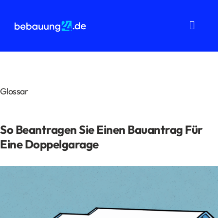
Zum
Inhalt
springen
Toggl
Navig
Grundstücksanalysen
Wohnflächenberechnung
Glossar
Bauvorbescheid
So Beantragen Sie Einen Bauantrag Für
Bauantrag
Eine Doppelgarage
Baukostenermittlung
Über uns
FAQ