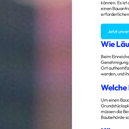
können. Es ist
einen Bauantra
erforderliche
Sie haben Fra
Jetzt unve
Wie Läu
Beim Einreiche
Genehmigung bz
Ort authentifi
werden, und ih
Welche 
Um einen Baua
Grundstücksplä
müssen die Bes
Baubehörde sow