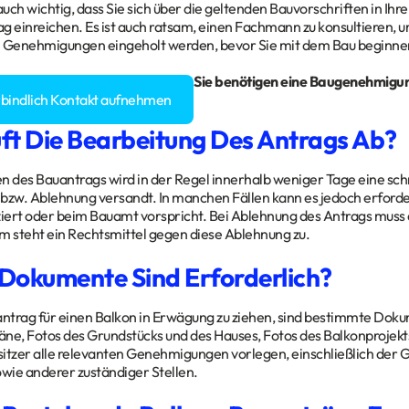
 auch wichtig, dass Sie sich über die geltenden Bauvorschriften in I
g einreichen. Es ist auch ratsam, einen Fachmann zu konsultieren, um
n Genehmigungen eingeholt werden, bevor Sie mit dem Bau beginne
gen rund um Ihr Bauvorhaben? Sie benötigen eine Baugenehmigu
rbindlich Kontakt aufnehmen
ft Die Bearbeitung Des Antrags Ab?
n des Bauantrags wird in der Regel innerhalb weniger Tage eine schri
w. Ablehnung versandt. In manchen Fällen kann es jedoch erforderli
ziert oder beim Bauamt vorspricht. Bei Ablehnung des Antrags muss d
m steht ein Rechtsmittel gegen diese Ablehnung zu.
Dokumente Sind Erforderlich?
ntrag für einen Balkon in Erwägung zu ziehen, sind bestimmte Doku
ne, Fotos des Grundstücks und des Hauses, Fotos des Balkonprojekts
itzer alle relevanten Genehmigungen vorlegen, einschließlich der 
ie anderer zuständiger Stellen.