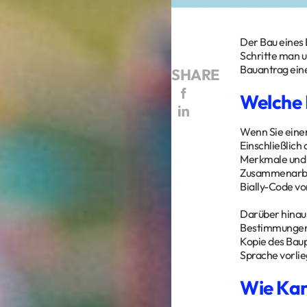
Der Bau eines 
Schritte man u
Bauantrag eine
SHARE
Welche 
Wenn Sie einen
Einschließlich
Merkmale und M
Zusammenarbei
Bially-Code vo
Darüber hinaus
Bestimmungen 
Kopie des Baup
Sprache vorlie
Wie Kan