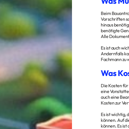
Was Mu
Beim Bauantrag
Vorschriften s
hinaus benöti
benötigte Gene
Alle Dokument
Es ist auch wi
Andernfalls ka
Fachmann zu w
Was Kos
Die Kosten für
eine Vonstatte
auch eine Bear
Kosten zur Ver
Es ist wichtig,
können. Auf di
können. Es ist