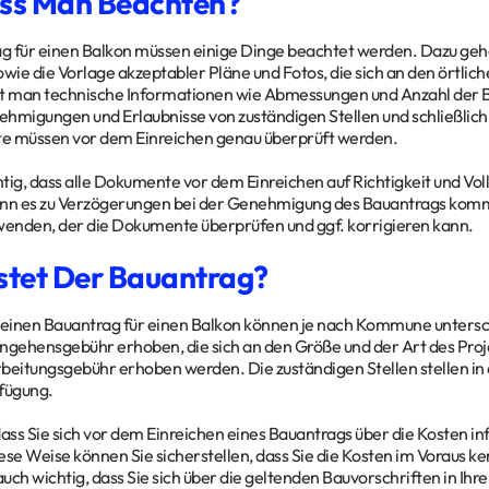
ss Man Beachten?
 für einen Balkon müssen einige Dinge beachtet werden. Dazu gehö
owie die Vorlage akzeptabler Pläne und Fotos, die sich an den örtlic
gt man technische Informationen wie Abmessungen und Anzahl der B
hmigungen und Erlaubnisse von zuständigen Stellen und schließlich e
e müssen vor dem Einreichen genau überprüft werden.
chtig, dass alle Dokumente vor dem Einreichen auf Richtigkeit und Vo
nn es zu Verzögerungen bei der Genehmigung des Bauantrags kommen
enden, der die Dokumente überprüfen und ggf. korrigieren kann.
tet Der Bauantrag?
 einen Bauantrag für einen Balkon können je nach Kommune untersch
ngehensgebühr erhoben, die sich an den Größe und der Art des Projek
beitungsgebühr erhoben werden. Die zuständigen Stellen stellen in
fügung.
 dass Sie sich vor dem Einreichen eines Bauantrags über die Kosten inf
ese Weise können Sie sicherstellen, dass Sie die Kosten im Voraus ke
 auch wichtig, dass Sie sich über die geltenden Bauvorschriften in I