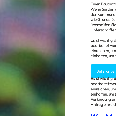
Einen Bauantra
Wenn Sie den A
der Kommune o
wie Grundstüc
überprüfen Sie
Unterschriften
Es ist wichtig,
bearbeitet wer
einreichen, um
einhalten, um 
Sie haben Fra
Jetzt unve
Es ist wichtig,
bearbeitet wer
einreichen, um
einhalten, um s
Verbindung set
Antrag einreic