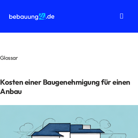
Zum
Inhalt
springen
Toggl
Navig
Grundstücksanalysen
Wohnflächenberechnung
Glossar
Bauvorbescheid
Kosten einer Baugenehmigung für einen
Bauantrag
Anbau
Baukostenermittlung
Über uns
FAQ