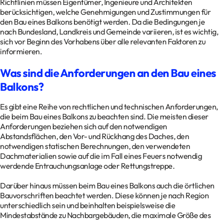
Richtlinien müssen Eigentümer, Ingenieure und Architekten
berücksichtigen, welche Genehmigungen und Zustimmungen für
Kontakt
den Bau eines Balkons benötigt werden. Da die Bedingungen je
Datenschutz
nach Bundesland, Landkreis und Gemeinde variieren, ist es wichtig,
sich vor Beginn des Vorhabens über alle relevanten Faktoren zu
Impressum
informieren.
Glossar
Was sind die Anforderungen an den Bau eines
Balkons?
Es gibt eine Reihe von rechtlichen und technischen Anforderungen,
die beim Bau eines Balkons zu beachten sind. Die meisten dieser
Anforderungen beziehen sich auf den notwendigen
Abstandsflächen, den Vor- und Rückhang des Daches, den
notwendigen statischen Berechnungen, den verwendeten
Dachmaterialien sowie auf die im Fall eines Feuers notwendig
werdende Entrauchungsanlage oder Rettungstreppe.
Darüber hinaus müssen beim Bau eines Balkons auch die örtlichen
Bauvorschriften beachtet werden. Diese können je nach Region
unterschiedlich sein und beinhalten beispielsweise die
Mindestabstände zu Nachbargebäuden, die maximale Größe des