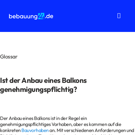
Zum
Inhalt
springen
Toggl
Navig
Grundstücksanalysen
Wohnflächenberechnung
Glossar
Bauvorbescheid
Ist der Anbau eines Balkons
Bauantrag
genehmigungspflichtig?
Baukostenermittlung
Über uns
Der Anbau eines Balkons ist in der Regel ein
genehmigungspflichtiges Vorhaben, aber es kommen auf die
FAQ
konkreten
Bauvorhaben
an. Mit verschiedenen Anforderungen und