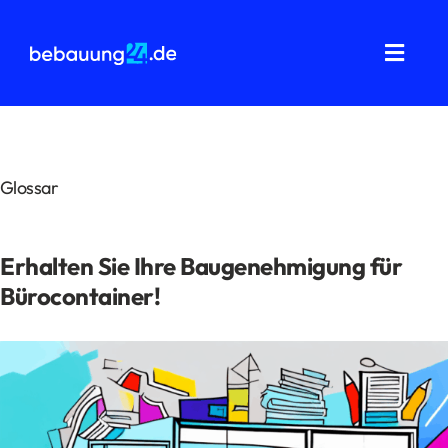
Zum
Inhalt
springen
Toggl
Navig
Grundstücksanalysen
Wohnflächenberechnung
Glossar
Bauvorbescheid
Erhalten Sie Ihre Baugenehmigung für
Bauantrag
Bürocontainer!
Baukostenermittlung
Über uns
FAQ