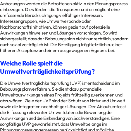
Anhörungen werden die Betroffenen aktiv in den Planungsprozess
einbezogen. Dies fördert die Transparenz und ermöglicht eine
umfassende Berücksichtigung vielfältiger Interessen.
Interessengruppen, wie Umweltverbände oder
Nachbarschaftsinitiativen, können gezielt auf potenzielle
Auswirkungen hinweisen und Lösungen vorschlagen. So wird
sichergestellt, dass der Bebauungsplan nicht nur rechtlich, sondern
auch sozial verträglich ist. Die Beteiligung trägt letztlich zu einer
höheren Akzeptanz und einem ausgewogenen Ergebnis bei.
Welche Rolle spielt die
Umweltverträglichkeitsprüfung?
Die Umweltverträglichkeitsprüfung (UVP) ist entscheidend im
Bebauungsplanverfahren. Sie dient dazu, potenzielle
Umweltauswirkungen eines Projekts frühzeitig zu erkennen und
abzuwägen. Ziele der UVP sind der Schutz von Natur und Umwelt
sowie die Integration nachhaltiger Lösungen. Der Ablauf umfasst
die Erfassung relevanter Umweltdaten, die Bewertung der
Auswirkungen und die Einbindung von Sachverständigen. Eine
sorgfältige UVP gewährleistet, dass Umweltbelange im
Planungsprozess angemessen berücksichtigt und mögliche