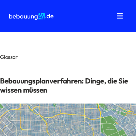
Zum
Inhalt
springen
Toggl
Navig
Grundstücksanalysen
Wohnflächenberechnung
Glossar
Bauvorbescheid
Bebauungsplanverfahren: Dinge, die Sie
Bauantrag
wissen müssen
Baukostenermittlung
Über uns
FAQ