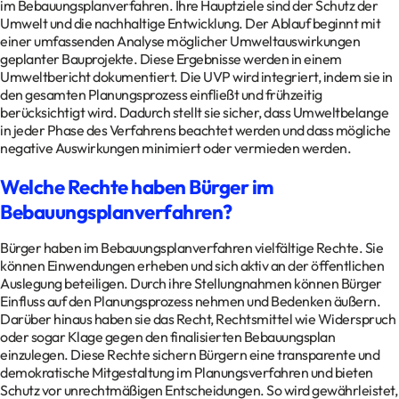
im Bebauungsplanverfahren. Ihre Hauptziele sind der Schutz der
Umwelt und die nachhaltige Entwicklung. Der Ablauf beginnt mit
einer umfassenden Analyse möglicher Umweltauswirkungen
geplanter Bauprojekte. Diese Ergebnisse werden in einem
Umweltbericht dokumentiert. Die UVP wird integriert, indem sie in
den gesamten Planungsprozess einfließt und frühzeitig
berücksichtigt wird. Dadurch stellt sie sicher, dass Umweltbelange
in jeder Phase des Verfahrens beachtet werden und dass mögliche
negative Auswirkungen minimiert oder vermieden werden.
Welche Rechte haben Bürger im
Bebauungsplanverfahren?
Bürger haben im Bebauungsplanverfahren vielfältige Rechte. Sie
können Einwendungen erheben und sich aktiv an der öffentlichen
Auslegung beteiligen. Durch ihre Stellungnahmen können Bürger
Einfluss auf den Planungsprozess nehmen und Bedenken äußern.
Darüber hinaus haben sie das Recht, Rechtsmittel wie Widerspruch
oder sogar Klage gegen den finalisierten Bebauungsplan
einzulegen. Diese Rechte sichern Bürgern eine transparente und
demokratische Mitgestaltung im Planungsverfahren und bieten
Schutz vor unrechtmäßigen Entscheidungen. So wird gewährleistet,