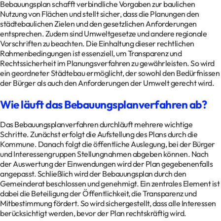
Bebauungsplan schafft verbindliche Vorgaben zur baulichen
Nutzung von Flächen und stellt sicher, dass die Planungen den
städtebaulichen Zielen und den gesetzlichen Anforderungen
entsprechen. Zudem sind Umweltgesetze und andere regionale
Vorschriften zu beachten. Die Einhaltung dieser rechtlichen
Rahmenbedingungen ist essenziell, um Transparenz und
Rechtssicherheit im Planungsverfahren zu gewährleisten. So wird
ein geordneter Städtebau ermöglicht, der sowohl den Bedürfnissen
der Bürger als auch den Anforderungen der Umwelt gerecht wird.
Wie läuft das Bebauungsplanverfahren ab?
Das Bebauungsplanverfahren durchläuft mehrere wichtige
Schritte. Zunächst erfolgt die Aufstellung des Plans durch die
Kommune. Danach folgt die öffentliche Auslegung, bei der Bürger
und Interessengruppen Stellungnahmen abgeben können. Nach
der Auswertung der Einwendungen wird der Plan gegebenenfalls
angepasst. Schließlich wird der Bebauungsplan durch den
Gemeinderat beschlossen und genehmigt. Ein zentrales Element ist
dabei die Beteiligung der Öffentlichkeit, die Transparenz und
Mitbestimmung fördert. So wird sichergestellt, dass alle Interessen
berücksichtigt werden, bevor der Plan rechtskräftig wird.