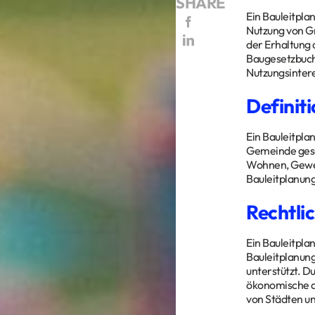
SHARE
Ein Bauleitpla
Nutzung von Gr
der Erhaltung 
Baugesetzbuch,
Nutzungsinter
Definiti
Ein Bauleitpla
Gemeinde geset
Wohnen, Gewerb
Bauleitplanung
Rechtli
Ein Bauleitpla
Bauleitplanung
unterstützt. D
ökonomische al
von Städten u