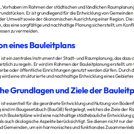
n, Vorhaben im Rahmen der städtischen und ländlichen Raumplanung, 
undstücken. Er ist grundlegend für die Entwicklung von Gemeinden u
der Umwelt sowie der ökonomischen Ausrichtung einer Region. Die r
 das eine sorgfältige und nachhaltige Planung sicherstellt, um Konf
essen zu vermeiden.
on eines Bauleitplans
n ist ein zentrales Instrument der Stadt- und Raumplanung, das dazu 
zlich zu regeln. Er wird im Rahmen der Bauleitplanung erstellt, um 
e oder öffentliche Einrichtungen genutzt werden dürfen. Durch di
 wird eine strukturierte und nachhaltige Entwicklung eines Gebietes 
che Grundlagen und Ziele der Bauleit
n ist essentiell für die geordnete Entwicklung und Nutzung von Bode
 sind im Baugesetzbuch (BauGB) festgelegt, welches die Ziele der
urch Bauleitpläne wird eine nachhaltige städtebauliche Entwicklung g
s auch ökologische Aspekte berücksichtigt. Sie dienen nicht nur de
nd Gemeinden, um ein harmonisches und funktionales Zusammenlebe