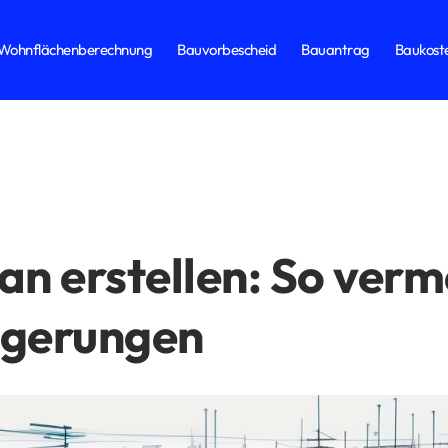
Wohnflächenberechnung
Bauvorbescheid
Bauantrag
Baukost
an erstellen: So ver
ögerungen