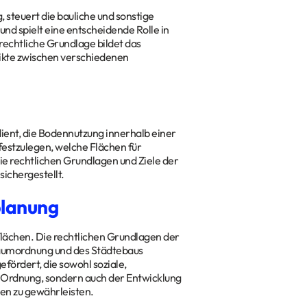
steuert die bauliche und sonstige
nd spielt eine entscheidende Rolle in
echtliche Grundlage bildet das
likte zwischen verschiedenen
dient, die Bodennutzung innerhalb einer
festzulegen, welche Flächen für
e rechtlichen Grundlagen und Ziele der
sichergestellt.
planung
nflächen. Die rechtlichen Grundlagen der
 Raumordnung und des Städtebaus
efördert, die sowohl soziale,
r Ordnung, sondern auch der Entwicklung
n zu gewährleisten.