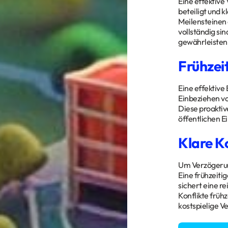
Eine effektive
beteiligt und 
Meilensteinen 
vollständig si
gewährleisten
Frühzeit
Eine effektive
Einbeziehen v
Diese proaktiv
öffentlichen E
Klare K
Um Verzögerung
Eine frühzeiti
sichert eine 
Konflikte früh
kostspielige 
Sie haben Fra