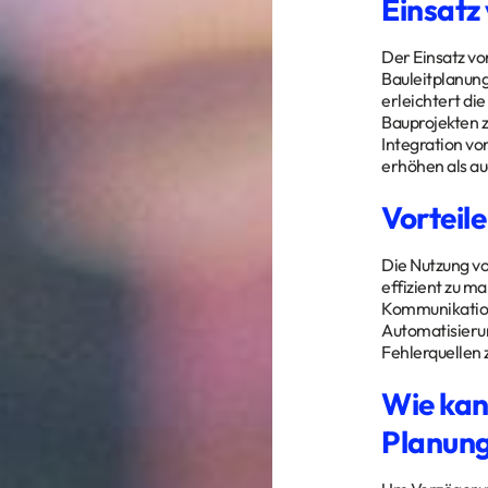
Einsatz
Der Einsatz v
Bauleitplanung
erleichtert di
Bauprojekten z
Integration vo
erhöhen als au
Vorteil
Die Nutzung vo
effizient zu m
Kommunikation
Automatisieru
Fehlerquellen 
Wie kan
Planun