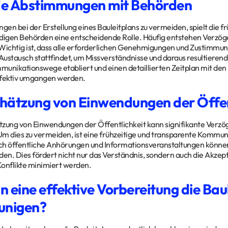
e Abstimmungen mit Behörden
en bei der Erstellung eines Bauleitplans zu vermeiden, spielt die 
digen Behörden eine entscheidende Rolle. Häufig entstehen Verzög
Wichtig ist, dass alle erforderlichen Genehmigungen und Zustimmun
ustausch stattfindet, um Missverständnisse und daraus resultieren
unikationswege etabliert und einen detaillierten Zeitplan mit de
ffektiv umgangen werden.
hätzung von Einwendungen der Öffen
zung von Einwendungen der Öffentlichkeit kann signifikante Verzö
m dies zu vermeiden, ist eine frühzeitige und transparente Kommun
rch öffentliche Anhörungen und Informationsveranstaltungen könne
den. Dies fördert nicht nur das Verständnis, sondern auch die Akzep
onflikte minimiert werden.
n eine effektive Vorbereitung die Bau
unigen?