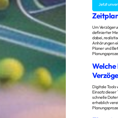
Jetzt unve
Zeitpla
Um Verzögerung
definierter Me
dabei, realist
Anhörungen ei
Planer und Bet
Planungsprozes
Welche R
Verzög
Digitale Tools
Einsatz dieser
schnelle Daten
erheblich vere
Planungsprozes