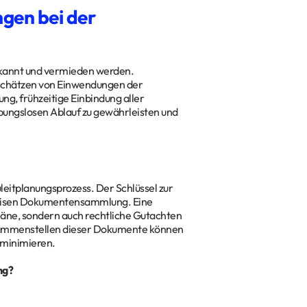
gen bei der
rkannt und vermieden werden.
schätzen von Einwendungen der
ng, frühzeitige Einbindung aller
bungslosen Ablauf zu gewährleisten und
eitplanungsprozess. Der Schlüssel zur
räzisen Dokumentensammlung. Eine
äne, sondern auch rechtliche Gutachten
Zusammenstellen dieser Dokumente können
 minimieren.
ng?