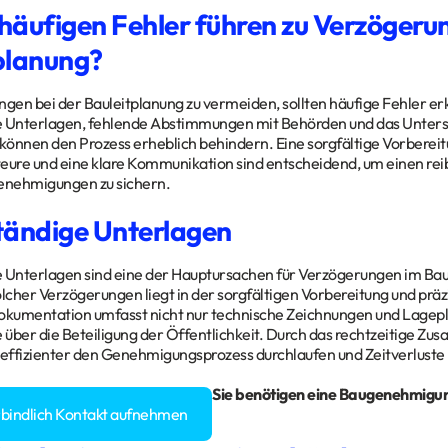
häufigen Fehler führen zu Verzögerun
planung?
en bei der Bauleitplanung zu vermeiden, sollten häufige Fehler e
e Unterlagen, fehlende Abstimmungen mit Behörden und das Unter
 können den Prozess erheblich behindern. Eine sorgfältige Vorbereitu
eure und eine klare Kommunikation sind entscheidend, um einen rei
Genehmigungen zu sichern.
tändige Unterlagen
 Unterlagen sind eine der Hauptursachen für Verzögerungen im Baul
lcher Verzögerungen liegt in der sorgfältigen Vorbereitung und p
okumentation umfasst nicht nur technische Zeichnungen und Lagepl
über die Beteiligung der Öffentlichkeit. Durch das rechtzeitige 
 effizienter den Genehmigungsprozess durchlaufen und Zeitverluste
gen rund um Ihr
Bauvorhaben
? Sie benötigen eine Baugenehmigu
rbindlich Kontakt aufnehmen