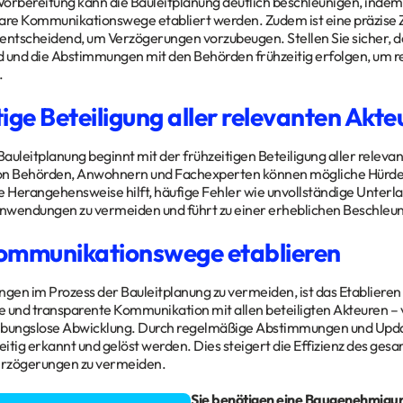
 Vorbereitung kann die Bauleitplanung deutlich beschleunigen, indem 
klare Kommunikationswege etabliert werden. Zudem ist eine präzise 
entscheidend, um Verzögerungen vorzubeugen. Stellen Sie sicher, 
nd und die Abstimmungen mit den Behörden frühzeitig erfolgen, um
.
ige Beteiligung aller relevanten Akte
 Bauleitplanung beginnt mit der frühzeitigen Beteiligung aller releva
on Behörden, Anwohnern und Fachexperten können mögliche Hürden i
e Herangehensweise hilft, häufige Fehler wie unvollständige Unter
inwendungen zu vermeiden und führt zu einer erheblichen Beschleu
ommunikationswege etablieren
en im Prozess der Bauleitplanung zu vermeiden, ist das Etablieren
ge und transparente Kommunikation mit allen beteiligten Akteuren – 
reibungslose Abwicklung. Durch regelmäßige Abstimmungen und Upd
zeitig erkannt und gelöst werden. Dies steigert die Effizienz des ges
Verzögerungen zu vermeiden.
gen rund um Ihr
Bauvorhaben
? Sie benötigen eine Baugenehmigu