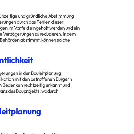
frühzeitige und gründliche Abstimmung
erungen durch das Fehlen dieser
gen im Vorfeld eingeholt werden und ein
de Verzögerungen zu reduzieren. Indem
n Behörden abstimmt, können solche
tlichkeit
gerungen in der Bauleitplanung
ikation mit den betroffenen Bürgern
n Bedenken rechtzeitig erkannt und
tanz des Bauprojekts, wodurch
leitplanung