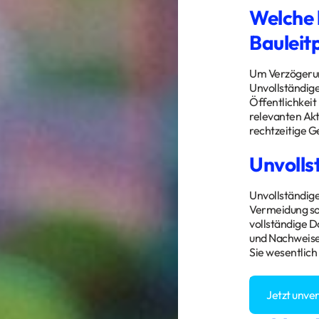
Welche 
Bauleit
Um Verzögerung
Unvollständig
Öffentlichkeit
relevanten Akt
rechtzeitige 
Unvolls
Unvollständige
Vermeidung so
vollständige D
und Nachweise 
Sie wesentlich
Sie haben Fra
Jetzt unve