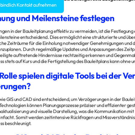
rbindlich Kontakt aufnehmen
nung und Meilensteine festlegen
en in der Bauleitplanung effektiv zu vermeiden, ist die Festlegung 
ilensteine entscheidend. Dies ermöglicht eine strukturierte und über
ische Zeiträume für die Einholung notwendiger Genehmigungen und d
nzuplanen. Durch regelmäßige Updates und Anpassungen des Zeitpl
eiligte auftretende Hindernisse rechtzeitig erkennen und Gegenmaß
s stets auf Kurs und die Fertigstellung des Bauleitplans kann ohne
olle spielen digitale Tools bei der V
erungen?
 wie GIS und CAD sind entscheidend, um Verzögerungen in der Baule
 Technologien können Planungsprozesse präziser und effizienter ges
aktualisierung und visuelle Darstellung, was die Kommunikation mit
infacht. Somit werden zeitintensive Rückfragen und Missverständni
s beschleunigt.