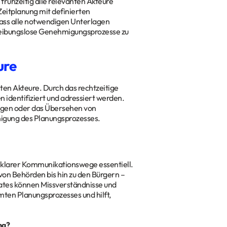
frühzeitig alle relevanten Akteure
Zeitplanung mit definierten
dass alle notwendigen Unterlagen
 reibungslose Genehmigungsprozesse zu
ure
nten Akteure. Durch das rechtzeitige
dentifiziert und adressiert werden.
lagen oder das Übersehen von
nigung des Planungsprozesses.
 klarer Kommunikationswege essentiell.
von Behörden bis hin zu den Bürgern –
ates können Missverständnisse und
amten Planungsprozesses und hilft,
ng?