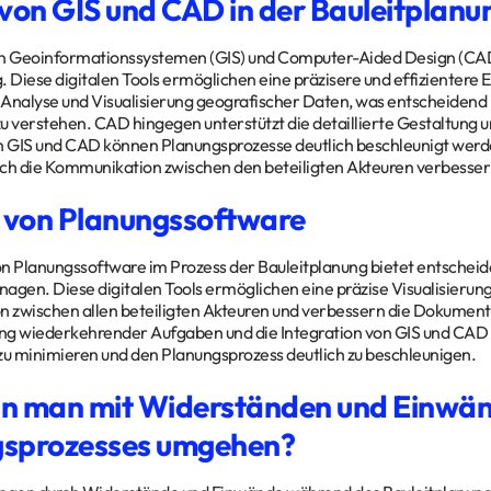
 von GIS und CAD in der Bauleitplanu
on Geoinformationssystemen (GIS) und Computer-Aided Design (CAD)
. Diese digitalen Tools ermöglichen eine präzisere und effizientere E
e Analyse und Visualisierung geografischer Daten, was entscheidend
u verstehen. CAD hingegen unterstützt die detaillierte Gestaltung
n GIS und CAD können Planungsprozesse deutlich beschleunigt werde
ch die Kommunikation zwischen den beteiligten Akteuren verbesser
e von Planungssoftware
n Planungssoftware im Prozess der Bauleitplanung bietet entscheid
anagen. Diese digitalen Tools ermöglichen eine präzise Visualisierun
 zwischen allen beteiligten Akteuren und verbessern die Dokument
ng wiederkehrender Aufgaben und die Integration von GIS und CAD 
zu minimieren und den Planungsprozess deutlich zu beschleunigen.
n man mit Widerständen und Einwä
gsprozesses umgehen?