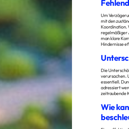
Fehlend
Um Verzögerung
mit den zustän
Koordination. 
regelmäßiger A
man klare Komm
Hindernisse e
Untersc
Die Unterschät
verursachen. U
essentiell. Du
adressiert wer
zeitraubende K
Wie kan
beschle