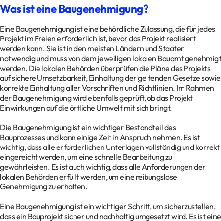
Was ist eine Baugenehmigung?
Eine Baugenehmigung ist eine behördliche Zulassung, die für jedes
Projekt im Freien erforderlich ist, bevor das Projekt realisiert
werden kann. Sie ist in den meisten Ländern und Staaten
notwendig und muss von dem jeweiligen lokalen Bauamt genehmigt
werden. Die lokalen Behörden überprüfen die Pläne des Projekts
auf sichere Umsetzbarkeit, Einhaltung der geltenden Gesetze sowie
korrekte Einhaltung aller Vorschriften und Richtlinien. Im Rahmen
der Baugenehmigung wird ebenfalls geprüft, ob das Projekt
Einwirkungen auf die örtliche Umwelt mit sich bringt.
Die Baugenehmigung ist ein wichtiger Bestandteil des
Bauprozesses und kann einige Zeit in Anspruch nehmen. Es ist
wichtig, dass alle erforderlichen Unterlagen vollständig und korrekt
eingereicht werden, um eine schnelle Bearbeitung zu
gewährleisten. Es ist auch wichtig, dass alle Anforderungen der
lokalen Behörden erfüllt werden, um eine reibungslose
Genehmigung zu erhalten.
Eine Baugenehmigung ist ein wichtiger Schritt, um sicherzustellen,
dass ein Bauprojekt sicher und nachhaltig umgesetzt wird. Es ist eine