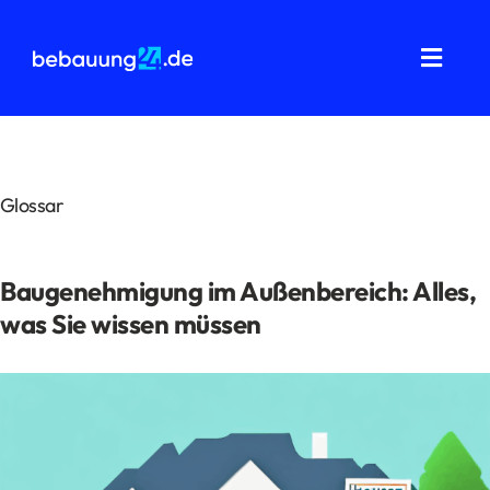
Zum
Inhalt
springen
Toggl
Navig
Grundstücksanalysen
Wohnflächenberechnung
Glossar
Bauvorbescheid
Baugenehmigung im Außenbereich: Alles,
Bauantrag
was Sie wissen müssen
Baukostenermittlung
Über uns
FAQ