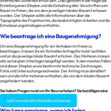
öffentlichen Sicherheit erfüllt sein. Dazu gehören in der Regel die
Erstellung eines Siteplan und die Einhaltung aller Vorschriften zum
Bauen im Freien, die von dem jeweiligen lokalen Bauamt erlassen
wurden. Der Siteplan sollte alle Informationen über die
Topographie des Projektsortes, die beabsichtigten Arbeiten und die
Entwässerungsstrategien enthalten.
Wie beantrage ich eine Baugenehmigung?
Um eine Baugenehmigung für ein Vorhaben im Freien zu
beantragen, müssen Sie ein formelles Antragsformular ausfüllen
und an das jeweilige lokale Bauamt schicken. Des Weiteren müssen
alle verlangten Unterlagen beigefügt werden. In den meisten Fällen
sind dieser Siteplan sowie bestimmte technische Zeichnungen,
Fotos und Untersuchungsnachweise. Der Antrag muss detailliert
sein und alle Informationen enthalten, die von dem lokalen Bauamt
angefordert werden.
Sie haben Fragen rund um Ihr Bauvorhaben? Sie benötigen eine
Baugenehmigung?
Jetzt unverbindlich Kontakt aufnehmen
Was kann passieren, wenn ich keine