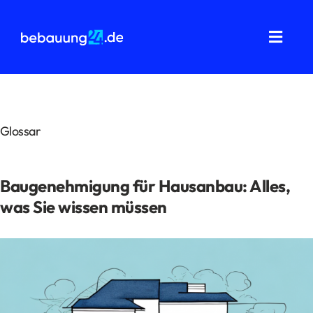
Zum
Inhalt
springen
Toggl
Navig
Grundstücksanalysen
Wohnflächenberechnung
Glossar
Bauvorbescheid
Baugenehmigung für Hausanbau: Alles,
Bauantrag
was Sie wissen müssen
Baukostenermittlung
Über uns
FAQ