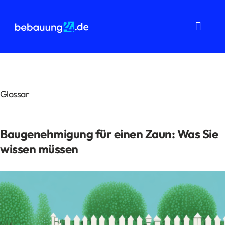
Zum
Inhalt
springen
Toggl
Navig
Grundstücksanalysen
Wohnflächenberechnung
Glossar
Bauvorbescheid
Baugenehmigung für einen Zaun: Was Sie
Bauantrag
wissen müssen
Baukostenermittlung
Über uns
FAQ