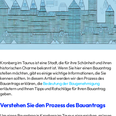
Kontakt
Datenschutz
Impressum
Glossar
Kronberg im Taunus ist eine Stadt, die für ihre Schönheit und ihren
historischen Charme bekannt ist. Wenn Sie hier einen Bauantrag
stellen möchten, gibt es einige wichtige Informationen, die Sie
kennen sollten. In diesem Artikel werden wir den Prozess des
Bauantrags erklären, die
Bedeutung der Baugenehmigung
erläutern und Ihnen Tipps und Ratschläge für Ihren Bauantrag
geben.
Verstehen Sie den Prozess des Bauantrags
Um einen Bauantrag in Kronberg im Taunus einzureichen, müssen