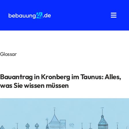
Zum
Inhalt
springen
Toggl
Navig
Grundstücksanalysen
Wohnflächenberechnung
Glossar
Bauvorbescheid
Bauantrag in Kronberg im Taunus: Alles,
Bauantrag
was Sie wissen müssen
Baukostenermittlung
Über uns
FAQ