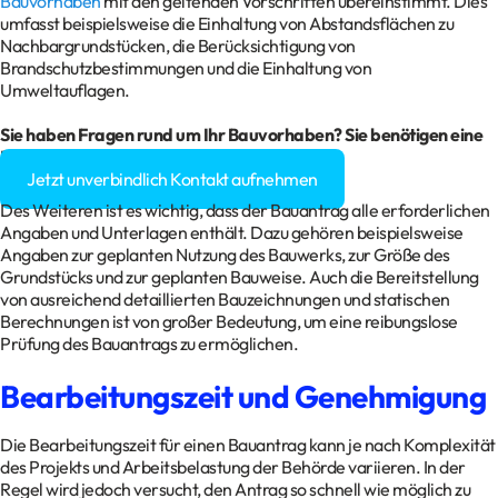
Bauvorhaben
mit den geltenden Vorschriften übereinstimmt. Dies
umfasst beispielsweise die Einhaltung von Abstandsflächen zu
Nachbargrundstücken, die Berücksichtigung von
Brandschutzbestimmungen und die Einhaltung von
Umweltauflagen.
Sie haben Fragen rund um Ihr
Bauvorhaben
? Sie benötigen eine
Baugenehmigung?
Jetzt unverbindlich Kontakt aufnehmen
Des Weiteren ist es wichtig, dass der Bauantrag alle erforderlichen
Angaben und Unterlagen enthält. Dazu gehören beispielsweise
Angaben zur geplanten Nutzung des Bauwerks, zur Größe des
Grundstücks und zur geplanten Bauweise. Auch die Bereitstellung
von ausreichend detaillierten Bauzeichnungen und statischen
Berechnungen ist von großer Bedeutung, um eine reibungslose
Prüfung des Bauantrags zu ermöglichen.
Bearbeitungszeit und Genehmigung
Die Bearbeitungszeit für einen Bauantrag kann je nach Komplexität
des Projekts und Arbeitsbelastung der Behörde variieren. In der
Regel wird jedoch versucht, den Antrag so schnell wie möglich zu