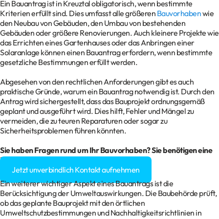
Ein Bauantrag ist in Kreuztal obligatorisch, wenn bestimmte
Kriterien erfüllt sind. Dies umfasst alle größeren
Bauvorhaben
wie
den Neubau von Gebäuden, den Umbau von bestehenden
Gebäuden oder größere Renovierungen. Auch kleinere Projekte wie
das Errichten eines Gartenhauses oder das Anbringen einer
Solaranlage können einen Bauantrag erfordern, wenn bestimmte
gesetzliche Bestimmungen erfüllt werden.
Abgesehen von den rechtlichen Anforderungen gibt es auch
praktische Gründe, warum ein Bauantrag notwendig ist. Durch den
Antrag wird sichergestellt, dass das Bauprojekt ordnungsgemäß
geplant und ausgeführt wird. Dies hilft, Fehler und Mängel zu
vermeiden, die zu teuren Reparaturen oder sogar zu
Sicherheitsproblemen führen könnten.
Sie haben Fragen rund um Ihr
Bauvorhaben
? Sie benötigen eine
Baugenehmigung?
Jetzt unverbindlich Kontakt aufnehmen
Ein weiterer wichtiger Aspekt eines Bauantrags ist die
Berücksichtigung der Umweltauswirkungen. Die Baubehörde prüft,
ob das geplante Bauprojekt mit den örtlichen
Umweltschutzbestimmungen und Nachhaltigkeitsrichtlinien in