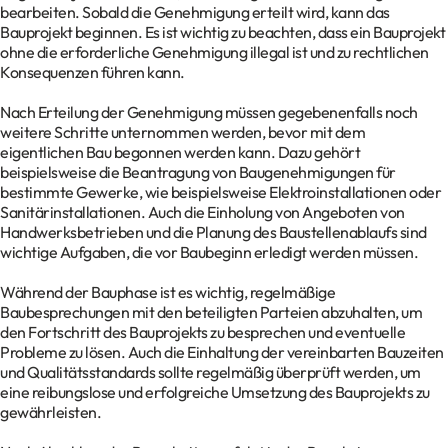
bearbeiten. Sobald die Genehmigung erteilt wird, kann das
Bauprojekt beginnen. Es ist wichtig zu beachten, dass ein Bauprojekt
ohne die erforderliche Genehmigung illegal ist und zu rechtlichen
Konsequenzen führen kann.
Nach Erteilung der Genehmigung müssen gegebenenfalls noch
weitere Schritte unternommen werden, bevor mit dem
eigentlichen Bau begonnen werden kann. Dazu gehört
beispielsweise die Beantragung von Baugenehmigungen für
bestimmte Gewerke, wie beispielsweise Elektroinstallationen oder
Sanitärinstallationen. Auch die Einholung von Angeboten von
Handwerksbetrieben und die Planung des Baustellenablaufs sind
wichtige Aufgaben, die vor Baubeginn erledigt werden müssen.
Während der Bauphase ist es wichtig, regelmäßige
Baubesprechungen mit den beteiligten Parteien abzuhalten, um
den Fortschritt des Bauprojekts zu besprechen und eventuelle
Probleme zu lösen. Auch die Einhaltung der vereinbarten Bauzeiten
und Qualitätsstandards sollte regelmäßig überprüft werden, um
eine reibungslose und erfolgreiche Umsetzung des Bauprojekts zu
gewährleisten.