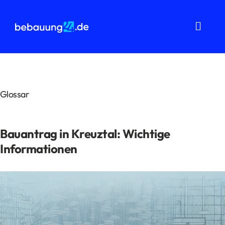
Zum
Inhalt
springen
Toggl
Navig
Grundstücksanalysen
Wohnflächenberechnung
Glossar
Bauvorbescheid
Bauantrag in Kreuztal: Wichtige
Bauantrag
Informationen
Baukostenermittlung
Über uns
FAQ