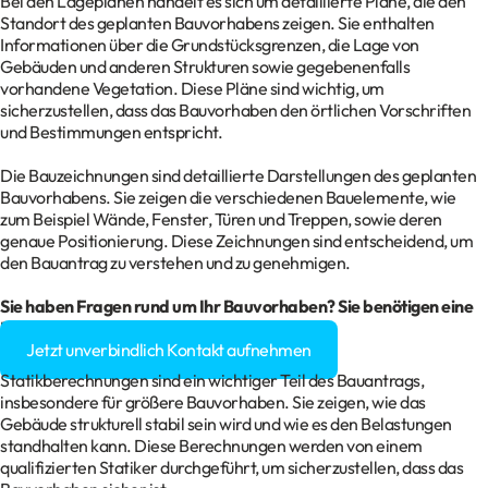
Bei den Lageplänen handelt es sich um detaillierte Pläne, die den
Standort des geplanten Bauvorhabens zeigen. Sie enthalten
Informationen über die Grundstücksgrenzen, die Lage von
Gebäuden und anderen Strukturen sowie gegebenenfalls
vorhandene Vegetation. Diese Pläne sind wichtig, um
sicherzustellen, dass das Bauvorhaben den örtlichen Vorschriften
und Bestimmungen entspricht.
Die Bauzeichnungen sind detaillierte Darstellungen des geplanten
Bauvorhabens. Sie zeigen die verschiedenen Bauelemente, wie
zum Beispiel Wände, Fenster, Türen und Treppen, sowie deren
genaue Positionierung. Diese Zeichnungen sind entscheidend, um
den Bauantrag zu verstehen und zu genehmigen.
Sie haben Fragen rund um Ihr Bauvorhaben? Sie benötigen eine
Baugenehmigung?
Jetzt unverbindlich Kontakt aufnehmen
Statikberechnungen sind ein wichtiger Teil des Bauantrags,
insbesondere für größere Bauvorhaben. Sie zeigen, wie das
Gebäude strukturell stabil sein wird und wie es den Belastungen
standhalten kann. Diese Berechnungen werden von einem
qualifizierten Statiker durchgeführt, um sicherzustellen, dass das