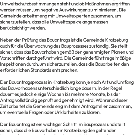
Umweltschutzbestimmungen steht und ob Maßnahmen ergriffen
werden müssen, um negative Auswirkungen zu minimieren. Die
Gemeinde arbeitet eng mit Umweltexperten zusammen, um
sicherzustellen, dass alle Umweltaspekte angemessen
berücksichtigt werden.
Neben der Prüfung des Bauantrags ist die Gemeinde Kratzeburg
auch für die Überwachung des Bauprozesses zuständig. Sie stellt
sicher, dass das Bauvorhaben gemäß den genehmigten Plänen und
Vorschriften durchgeführt wird. Die Gemeinde führt regelmäßige
Inspektionen durch, um sicherzustellen, dass die Bauarbeiten den
erforderlichen Standards entsprechen.
Der Bauantragsprozess in Kratzeburg kann je nach Art und Umfang
des Bauvorhabens unterschiedlich lange dauern. In der Regel
dauert es jedoch einige Wochen bis mehrere Monate, bis der
Antrag vollständig geprüft und genehmigt wird. Während dieser
Zeit arbeitet die Gemeinde eng mit dem Antragsteller zusammen,
um eventuelle Fragen oder Unklarheiten zu klären.
Der Bauantrag ist ein wichtiger Schritt im Bauprozess und stellt
sicher, dass alle Bauvorhaben in Kratzeburg den geltenden