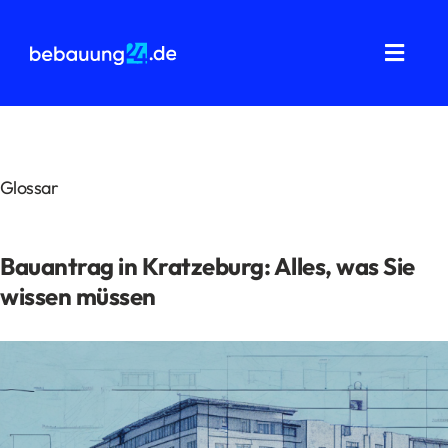
Zum
Inhalt
springen
Toggl
Navig
Grundstücksanalysen
Wohnflächenberechnung
Glossar
Bauvorbescheid
Bauantrag in Kratzeburg: Alles, was Sie
Bauantrag
wissen müssen
Baukostenermittlung
Über uns
FAQ