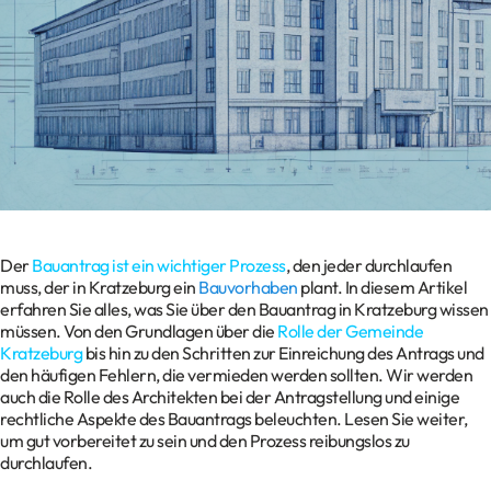
Kontakt
Datenschutz
Impressum
Glossar
Der
Bauantrag ist ein wichtiger Prozess
, den jeder durchlaufen
muss, der in Kratzeburg ein
Bauvorhaben
plant. In diesem Artikel
erfahren Sie alles, was Sie über den Bauantrag in Kratzeburg wissen
müssen. Von den Grundlagen über die
Rolle der Gemeinde
Kratzeburg
bis hin zu den Schritten zur Einreichung des Antrags und
den häufigen Fehlern, die vermieden werden sollten. Wir werden
auch die Rolle des Architekten bei der Antragstellung und einige
rechtliche Aspekte des Bauantrags beleuchten. Lesen Sie weiter,
um gut vorbereitet zu sein und den Prozess reibungslos zu
durchlaufen.