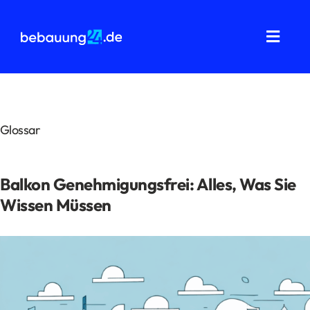
Zum
Inhalt
springen
Toggl
Navig
Grundstücksanalysen
Wohnflächenberechnung
Glossar
Bauvorbescheid
Balkon Genehmigungsfrei: Alles, Was Sie
Bauantrag
Wissen Müssen
Baukostenermittlung
Über uns
FAQ