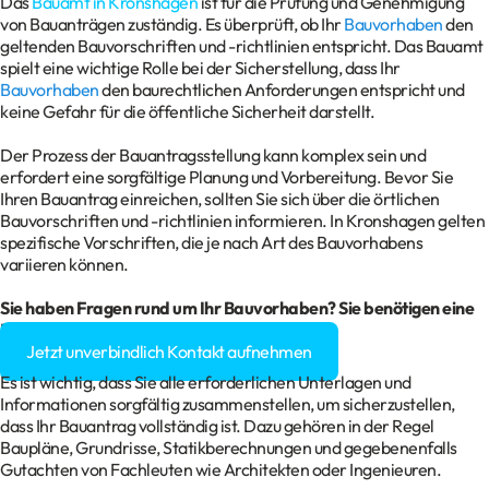
Das
Bauamt in Kronshagen
ist für die Prüfung und Genehmigung
von Bauanträgen zuständig. Es überprüft, ob Ihr
Bauvorhaben
den
geltenden Bauvorschriften und -richtlinien entspricht. Das Bauamt
spielt eine wichtige Rolle bei der Sicherstellung, dass Ihr
Bauvorhaben
den baurechtlichen Anforderungen entspricht und
keine Gefahr für die öffentliche Sicherheit darstellt.
Der Prozess der Bauantragsstellung kann komplex sein und
erfordert eine sorgfältige Planung und Vorbereitung. Bevor Sie
Ihren Bauantrag einreichen, sollten Sie sich über die örtlichen
Bauvorschriften und -richtlinien informieren. In Kronshagen gelten
spezifische Vorschriften, die je nach Art des Bauvorhabens
variieren können.
Sie haben Fragen rund um Ihr
Bauvorhaben
? Sie benötigen eine
Baugenehmigung?
Jetzt unverbindlich Kontakt aufnehmen
Es ist wichtig, dass Sie alle erforderlichen Unterlagen und
Informationen sorgfältig zusammenstellen, um sicherzustellen,
dass Ihr Bauantrag vollständig ist. Dazu gehören in der Regel
Baupläne, Grundrisse, Statikberechnungen und gegebenenfalls
Gutachten von Fachleuten wie Architekten oder Ingenieuren.