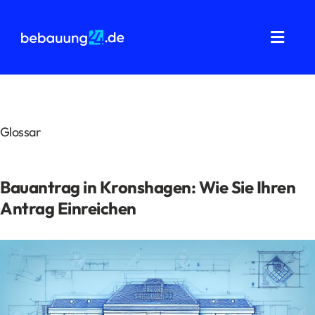
Zum
Inhalt
springen
Toggl
Navig
Grundstücksanalysen
Wohnflächenberechnung
Glossar
Bauvorbescheid
Bauantrag in Kronshagen: Wie Sie Ihren
Bauantrag
Antrag Einreichen
Baukostenermittlung
Über uns
FAQ